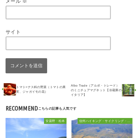
メール
※
サイト
Albo Trade（アルボ・トレード）
トマト=ナス科の野菜（トマトの果
のミニチュアマグネット【冷蔵庫の
実、ジャガイモの花）
イタリア】
RECOMMEND
安曇野・松本
信州ハイキング・サイクリング・植物散策&おでかけ