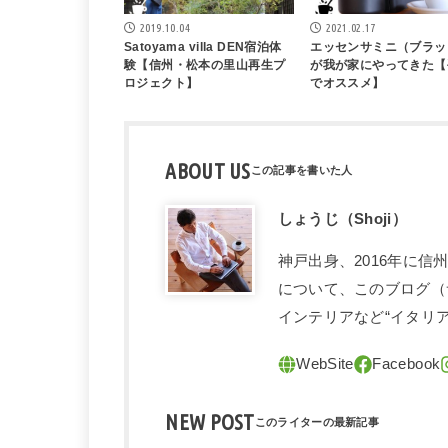
2019.10.04
2021.02.17
Satoyama villa DEN宿泊体
エッセンサミニ（ブラッ
験【信州・松本の里山再生プ
が我が家にやってきた【
ロジェクト】
でオススメ】
ABOUT US
しょうじ（Shoji）
神戸出身、2016年に
について、このブログ（
インテリアなど“イタリ
NEW POST