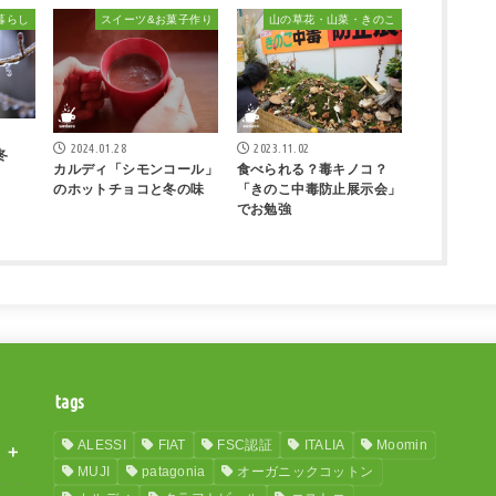
暮らし
スイーツ&お菓子作り
山の草花・山菜・きのこ
2024.01.28
2023.11.02
冬
カルディ「シモンコール」
食べられる？毒キノコ？
のホットチョコと冬の味
「きのこ中毒防止展示会」
でお勉強
tags
ALESSI
FIAT
FSC認証
ITALIA
Moomin
MUJI
patagonia
オーガニックコットン