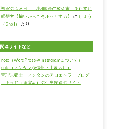
『初雪のふる日』（小4国語の教科書）あらすじ
と感想文【怖いからこそホッとする】
に
しょう
（Shoji）
より
関連サイトなど
・
note（WordPressやInstagramについて）
・
note（ノンタン@信州・山暮らし）
・
管理栄養士・ノンタンのアロエベラ・ブログ
・
しょうじ（運営者）の仕事関連のサイト