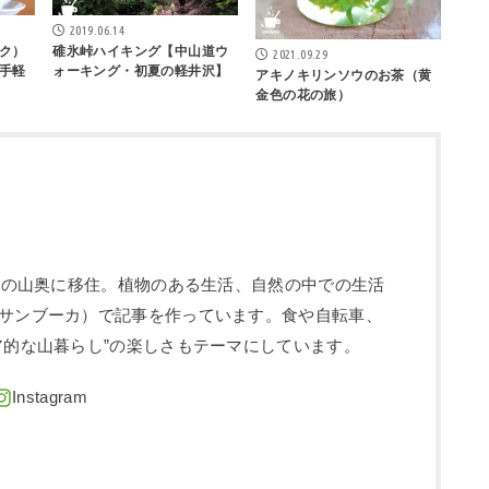
2019.06.14
ク）
碓氷峠ハイキング【中山道ウ
2021.09.29
手軽
ォーキング・初夏の軽井沢】
アキノキリンソウのお茶（黄
金色の花の旅）
信州の山奥に移住。植物のある生活、自然の中での生活
サンブーカ）で記事を作っています。食や自転車、
ア的な山暮らし”の楽しさもテーマにしています。