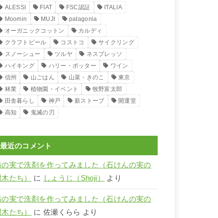
ALESSI
FIAT
FSC認証
ITALIA
Moomin
MUJI
patagonia
オーガニックコットン
カルディ
クラフトビール
コストコ
サイクリング
スノーシュー
ツルヤ
ネスプレッソ
ハイキング
ハリー・ポッター
ワイン
信州
山ごはん
山菜・きのこ
東京
林業
植物園・イベント
牧野富太郎
田舎暮らし
神戸
薪ストーブ
開運堂
高知
鬼滅の刃
最近のコメント
栃の実で洗剤を作ってみました（石けんの実の
樹木たち）
に
しょうじ（Shoji）
より
栃の実で洗剤を作ってみました（石けんの実の
樹木たち）
に
佐瀬くらら
より