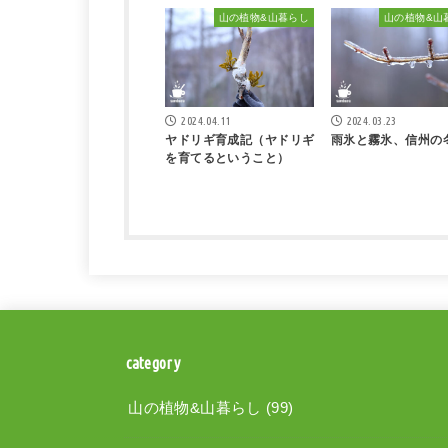
山の植物&山暮らし
山の植物&山
2024.04.11
2024.03.23
ヤドリギ育成記（ヤドリギ
雨氷と霧氷、信州の
を育てるということ）
category
山の植物&山暮らし
(99)