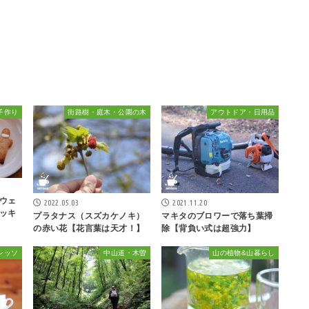
子作り
街路樹・庭木・公園の木
アウトドア・日用品
ウェ
2022.05.03
2021.11.20
ッキ
プラタナス（スズカケノキ）
マキタのブロワーで落ち葉掃
の赤い花【花言葉は天才！】
除【背負い式は超強力】
レッソ
中山道・木曽
山の植物&山暮らし