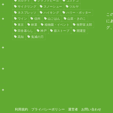
カルディ
クラフトビール
コストコ
サイクリング
スノーシュー
ツルヤ
ネスプレッソ
ハイキング
ハリー・ポッター
こ
ワイン
信州
山ごはん
山菜・きのこ
に
東京
林業
植物園・イベント
牧野富太郎
グ
田舎暮らし
神戸
薪ストーブ
開運堂
高知
鬼滅の刃
利用規約
プライバシーポリシー
運営者
お問い合わせ