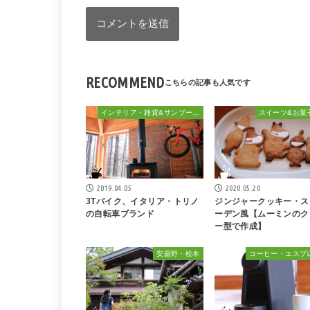
RECOMMEND
インテリア・雑貨&サンブーカ的おしゃれ
スイーツ&お菓
2019.04.05
2020.05.20
3Tバイク、イタリア・トリノ
ジンジャークッキー・ス
の自転車ブランド
ーデン風【ムーミンのク
ー型で作成】
安曇野・松本
コーヒー・エスプ