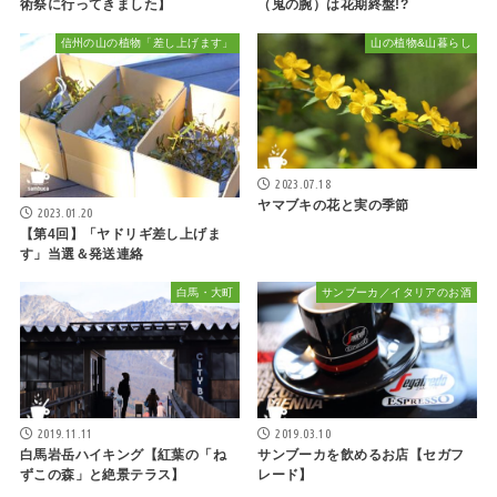
術祭に行ってきました】
（鬼の腕）は花期終盤!?
信州の山の植物「差し上げます」
山の植物&山暮らし
2023.07.18
ヤマブキの花と実の季節
2023.01.20
【第4回】「ヤドリギ差し上げま
す」当選＆発送連絡
白馬・大町
サンブーカ／イタリアのお酒
2019.11.11
2019.03.10
白馬岩岳ハイキング【紅葉の「ね
サンブーカを飲めるお店【セガフ
ずこの森」と絶景テラス】
レード】