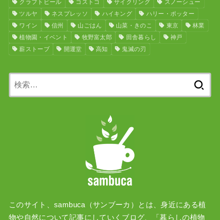
クラフトビール
コストコ
サイクリング
スノーシュー
ツルヤ
ネスプレッソ
ハイキング
ハリー・ポッター
ワイン
信州
山ごはん
山菜・きのこ
東京
林業
植物園・イベント
牧野富太郎
田舎暮らし
神戸
薪ストーブ
開運堂
高知
鬼滅の刃
検
索:
このサイト、sambuca（サンブーカ）とは、身近にある植
物や自然について記事にしていくブログ、「暮らしの植物