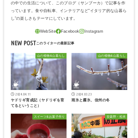
の中での生活について、このブログ（サンブーカ）で記事を作
っています。食や自転車、インテリアなど“イタリア的な山暮ら
し”の楽しさもテーマにしています。
NEW POST
山の植物&山暮らし
山の植物&山暮らし
2024.04.11
2024.03.23
ヤドリギ育成記（ヤドリギを育
雨氷と霧氷、信州の冬
てるということ）
スイーツ&お菓子作り
安曇野・松本