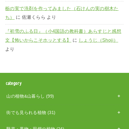
栃の実で洗剤を作ってみました（石けんの実の樹木た
ち）
に
佐瀬くらら
より
『初雪のふる日』（小4国語の教科書）あらすじと感想
文【怖いからこそホッとする】
に
しょうじ（Shoji）
より
category
山の植物&山暮らし
(99)
街でも見られる植物
(31)