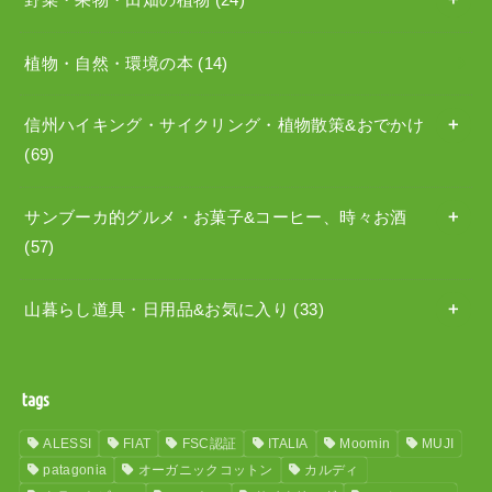
野菜・果物・田畑の植物
(24)
植物・自然・環境の本
(14)
信州ハイキング・サイクリング・植物散策&おでかけ
(69)
サンブーカ的グルメ・お菓子&コーヒー、時々お酒
(57)
山暮らし道具・日用品&お気に入り
(33)
tags
ALESSI
FIAT
FSC認証
ITALIA
Moomin
MUJI
patagonia
オーガニックコットン
カルディ