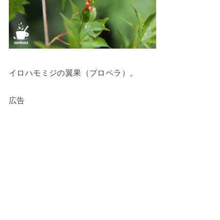
イロハモミジの翼果（プロペラ）。
広告