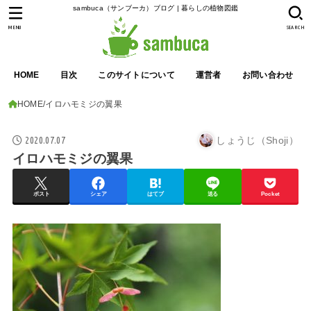
sambuca（サンブーカ）ブログ | 暮らしの植物図鑑
MENU
SEARCH
HOME
目次
このサイトについて
運営者
お問い合わせ
HOME
イロハモミジの翼果
2020.07.07
しょうじ（Shoji）
イロハモミジの翼果
ポスト
シェア
はてブ
送る
Pocket