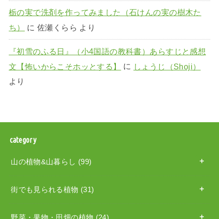
栃の実で洗剤を作ってみました（石けんの実の樹木た
ち）
に
佐瀬くらら
より
『初雪のふる日』（小4国語の教科書）あらすじと感想
文【怖いからこそホッとする】
に
しょうじ（Shoji）
より
category
山の植物&山暮らし
(99)
街でも見られる植物
(31)
野菜・果物・田畑の植物
(24)