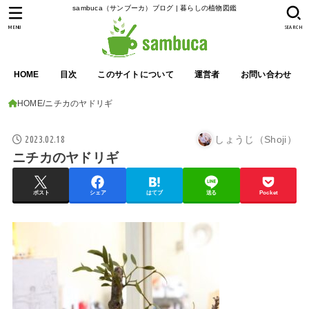
sambuca（サンブーカ）ブログ | 暮らしの植物図鑑
MENU
SEARCH
HOME
目次
このサイトについて
運営者
お問い合わせ
HOME
ニチカのヤドリギ
2023.02.18
しょうじ（Shoji）
ニチカのヤドリギ
ポスト
シェア
はてブ
送る
Pocket