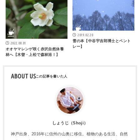
2019.02.20
雪の本【中谷宇吉郎博士とベント
2022.08.01
レー】
オオヤマレンゲ咲く赤沢自然休養
林へ【木曽・上松で森林浴！】
ABOUT US
しょうじ（Shoji）
神戸出身、2016年に信州の山奥に移住。植物のある生活、自然