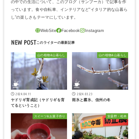
の中での生活について、このブログ（サンブーカ）で記事を作
っています。食や自転車、インテリアなど“イタリア的な山暮ら
し”の楽しさもテーマにしています。
NEW POST
山の植物&山暮らし
山の植物&山暮らし
2024.04.11
2024.03.23
ヤドリギ育成記（ヤドリギを育
雨氷と霧氷、信州の冬
てるということ）
スイーツ&お菓子作り
安曇野・松本