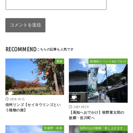
RECOMMEND
果物
植物的イベント&おでかけ
2018.10.15
信州リンゴ【セイヨウリンゴとい
2023.09.29
う植物の旅】
【高知へおでかけ】牧野富太郎の
故郷・佐川町へ
安曇野・松本
信州の山の植物「差し上げます」