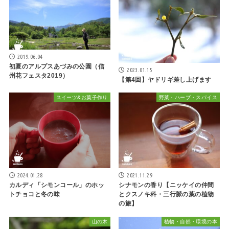
2019.06.04
初夏のアルプスあづみの公園（信
2023.01.15
州花フェスタ2019）
【第4回】ヤドリギ差し上げます
スイーツ&お菓子作り
野菜・ハーブ・スパイス
2024.01.28
2021.11.29
カルディ「シモンコール」のホッ
シナモンの香り【ニッケイの仲間
トチョコと冬の味
とクスノキ科・三行脈の葉の植物
の旅】
山の木
植物・自然・環境の本