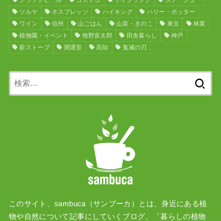
クラフトビール
コストコ
サイクリング
スノーシュー
ツルヤ
ネスプレッソ
ハイキング
ハリー・ポッター
ワイン
信州
山ごはん
山菜・きのこ
東京
林業
植物園・イベント
牧野富太郎
田舎暮らし
神戸
薪ストーブ
開運堂
高知
鬼滅の刃
検
索:
このサイト、sambuca（サンブーカ）とは、身近にある植
物や自然について記事にしていくブログ、「暮らしの植物