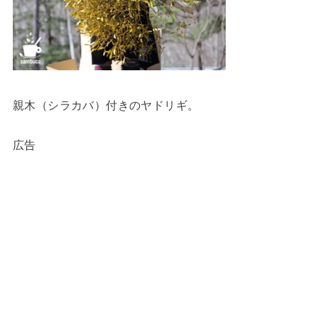
親木（シラカバ）付きのヤドリギ。
広告