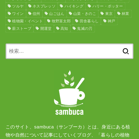
ツルヤ
ネスプレッソ
ハイキング
ハリー・ポッター
ワイン
信州
山ごはん
山菜・きのこ
東京
林業
植物園・イベント
牧野富太郎
田舎暮らし
神戸
薪ストーブ
開運堂
高知
鬼滅の刃
検
索:
このサイト、sambuca（サンブーカ）とは、身近にある植
物や自然について記事にしていくブログ、「暮らしの植物