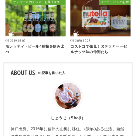
サンブーカ的グルメ・お菓子&コーヒー、時々お酒
ヌテラ・パンのお供
2019.08.09
2020.10.23
モレッティ・ビール4種類を飲み比
コストコで発見！ヌテラとヘーゼ
べ
ルナッツ味の仲間たち
ABOUT US
しょうじ（Shoji）
神戸出身、2016年に信州の山奥に移住。植物のある生活、自然