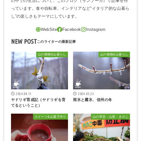
の中での生活について、このブログ（サンブーカ）で記事を作
っています。食や自転車、インテリアなど“イタリア的な山暮ら
し”の楽しさもテーマにしています。
NEW POST
山の植物&山暮らし
山の植物&山暮らし
2024.04.11
2024.03.23
ヤドリギ育成記（ヤドリギを育
雨氷と霧氷、信州の冬
てるということ）
スイーツ&お菓子作り
山の草花・山菜・きのこ