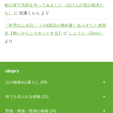
栃の実で洗剤を作ってみました（石けんの実の樹木た
ち）
に
佐瀬くらら
より
『初雪のふる日』（小4国語の教科書）あらすじと感想
文【怖いからこそホッとする】
に
しょうじ（Shoji）
より
category
山の植物&山暮らし
(99)
街でも見られる植物
(31)
野菜・果物・田畑の植物
(24)