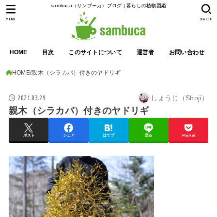
sambuca（サンブーカ）ブログ | 暮らしの植物図鑑
MENU
SEARCH
HOME
目次
このサイトについて
運営者
お問い合わせ
HOME
親木（シラカバ）付きのヤドリギ
2021.03.29
しょうじ（Shoji）
親木（シラカバ）付きのヤドリギ
ポスト
シェア
はてブ
送る
Pocket