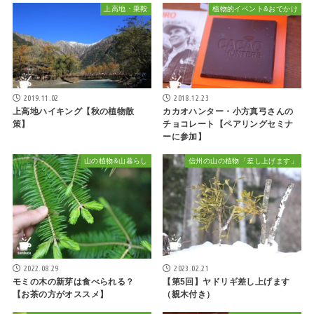
上高地・乗鞍
植物的イベント&おでかけ
2019.11.02
2018.12.23
上高地ハイキング【秋の植物散
カカオハンター・小方真弓さんの
策】
チョコレート【ペアリングセミナ
ーに参加】
山の植物&山暮らし
信州の山の植物「差し上げます」
2022.08.29
2023.02.21
モミの木の新芽は食べられる？
【第5回】ヤドリギ差し上げます
【お茶の方がオススメ】
（親木付き）