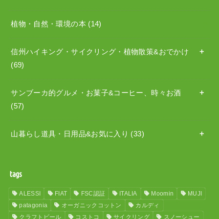
植物・自然・環境の本
(14)
信州ハイキング・サイクリング・植物散策&おでかけ
(69)
サンブーカ的グルメ・お菓子&コーヒー、時々お酒
(57)
山暮らし道具・日用品&お気に入り
(33)
tags
ALESSI
FIAT
FSC認証
ITALIA
Moomin
MUJI
patagonia
オーガニックコットン
カルディ
クラフトビール
コストコ
サイクリング
スノーシュー