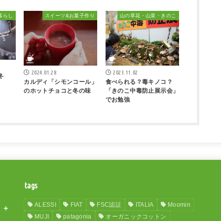
暮らし
スイーツ&お菓子作り
山の草花・山菜・きのこ
2024.01.28
2023.11.02
冬
カルディ「シモンコール」
食べられる？毒キノコ？
のホットチョコと冬の味
「きのこ中毒防止展示会」
でお勉強
tags
ALESSI
FIAT
FSC認証
ITALIA
Moomin
MUJI
patagonia
オーガニックコットン