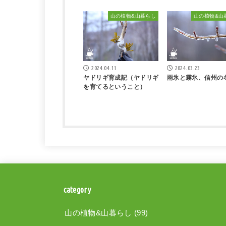
山の植物&山暮らし
山の植物&山
2024.04.11
2024.03.23
ヤドリギ育成記（ヤドリギ
雨氷と霧氷、信州の
を育てるということ）
category
山の植物&山暮らし
(99)