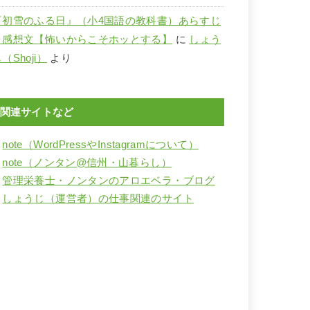
『初雪のふる日』（小4国語の教科書）あらすじ
と感想文【怖いからこそホッとする】
に
しょう
（Shoji）
より
関連サイトなど
・
note（WordPressやInstagramについて）
・
note（ノンタン@信州・山暮らし）
・
管理栄養士・ノンタンのアロエベラ・ブログ
・
しょうじ（運営者）の仕事関連のサイト