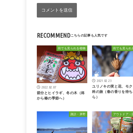
RECOMMEND
街でも見られる植物
街でも見られ
2021.02.23
ユリノキの実と花、モク
2022.02.07
科の旅（春の香りを待ち
節分とヒイラギ、冬の木（柊
ら）
から椿の季節へ）
諏訪・茅野
アウトドア・