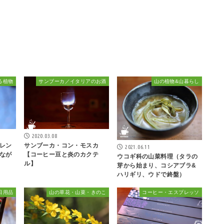
る植物
サンブーカ／イタリアのお酒
山の植物&山暮らし
2020.03.08
レン
サンブーカ・コン・モスカ
2021.06.11
なが
【コーヒー豆と炎のカクテ
ウコギ科の山菜料理（タラの
ル】
芽から始まり、コシアブラ&
ハリギリ、ウドで終盤）
日用品
山の草花・山菜・きのこ
コーヒー・エスプレッソ