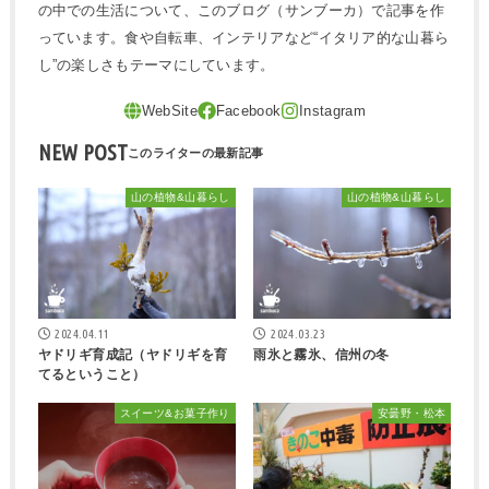
の中での生活について、このブログ（サンブーカ）で記事を作
っています。食や自転車、インテリアなど“イタリア的な山暮ら
し”の楽しさもテーマにしています。
NEW POST
山の植物&山暮らし
山の植物&山暮らし
2024.04.11
2024.03.23
ヤドリギ育成記（ヤドリギを育
雨氷と霧氷、信州の冬
てるということ）
スイーツ&お菓子作り
安曇野・松本