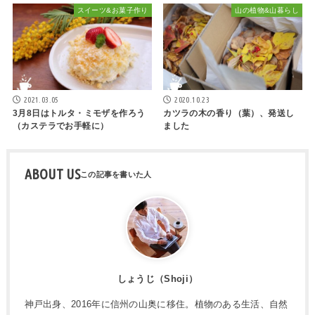
スイーツ&お菓子作り
山の植物&山暮らし
2021.03.05
2020.10.23
3月8日はトルタ・ミモザを作ろう
カツラの木の香り（葉）、発送し
（カステラでお手軽に）
ました
ABOUT US
しょうじ（Shoji）
神戸出身、2016年に信州の山奥に移住。植物のある生活、自然