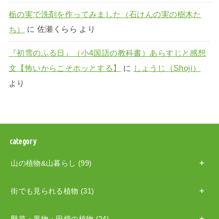
栃の実で洗剤を作ってみました（石けんの実の樹木た
ち）
に
佐瀬くらら
より
『初雪のふる日』（小4国語の教科書）あらすじと感想
文【怖いからこそホッとする】
に
しょうじ（Shoji）
より
category
山の植物&山暮らし
(99)
街でも見られる植物
(31)