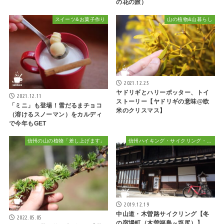
の花の旅）
スイーツ&お菓子作り
山の植物&山暮らし
2021.12.25
ヤドリギとハリーポッター、トイ
2021.12.11
ストーリー【ヤドリギの意味@欧
「ミニ」も登場！雪だるまチョコ
米のクリスマス】
（溶けるスノーマン）をカルディ
で今年もGET
信州の山の植物「差し上げます」
信州ハイキング・サイクリング・植物散策&おでかけ
2019.12.19
中山道・木曽路サイクリング【冬
2022.05.05
の宿場町（木曽福島～塩尻）】