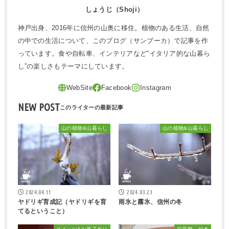
しょうじ（Shoji）
神戸出身、2016年に信州の山奥に移住。植物のある生活、自然
の中での生活について、このブログ（サンブーカ）で記事を作
っています。食や自転車、インテリアなど“イタリア的な山暮ら
し”の楽しさもテーマにしています。
NEW POST
山の植物&山暮らし
山の植物&山暮らし
2024.04.11
2024.03.23
ヤドリギ育成記（ヤドリギを育
雨氷と霧氷、信州の冬
てるということ）