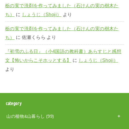
栃の実で洗剤を作ってみました（石けんの実の樹木た
ち）
に
しょうじ（Shoji）
より
栃の実で洗剤を作ってみました（石けんの実の樹木た
ち）
に
佐瀬くらら
より
『初雪のふる日』（小4国語の教科書）あらすじと感想
文【怖いからこそホッとする】
に
しょうじ（Shoji）
より
category
山の植物&山暮らし
(99)