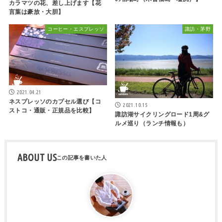
カラマツの花、差し上げます【花
言葉は豪放・大胆】
コーヒー・エスプレッソ
諏訪・茅野
2021.04.21
ネスプレッソのカプセル選び【コ
2021.10.15
ストコ・通販・正規品を比較】
諏訪湖サイクリングロード1周&グ
ルメ巡り（ランチ情報も）
ABOUT US