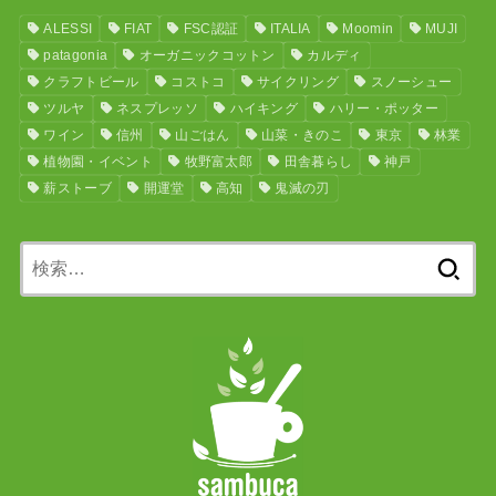
ALESSI
FIAT
FSC認証
ITALIA
Moomin
MUJI
patagonia
オーガニックコットン
カルディ
クラフトビール
コストコ
サイクリング
スノーシュー
ツルヤ
ネスプレッソ
ハイキング
ハリー・ポッター
ワイン
信州
山ごはん
山菜・きのこ
東京
林業
植物園・イベント
牧野富太郎
田舎暮らし
神戸
薪ストーブ
開運堂
高知
鬼滅の刃
検
索: