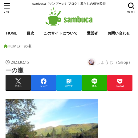
sambuca（サンブーカ）ブログ | 暮らしの植物図鑑
MENU
SEARCH
HOME
目次
このサイトについて
運営者
お問い合わせ
HOME
一の瀬
2023.02.15
しょうじ（Shoji）
一の瀬
ポスト
シェア
はてブ
送る
Pocket