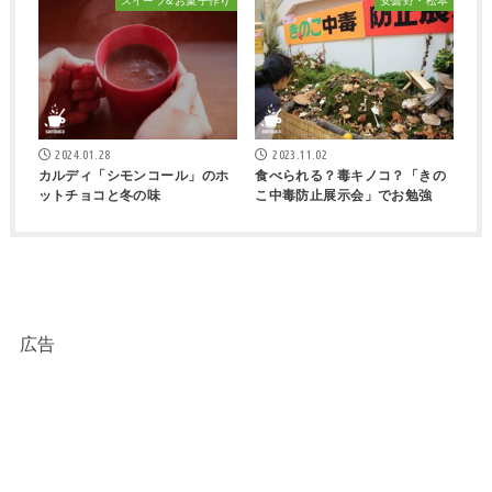
スイーツ&お菓子作り
安曇野・松本
2024.01.28
2023.11.02
カルディ「シモンコール」のホ
食べられる？毒キノコ？「きの
ットチョコと冬の味
こ中毒防止展示会」でお勉強
広告