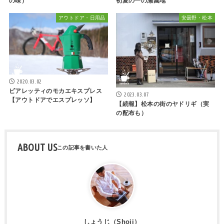
の味）
初夏の一の瀬園地
アウトドア・日用品
安曇野・松本
2020.03.02
ビアレッティのモカエキスプレス
2023.03.07
【アウトドアでエスプレッソ】
【続報】松本の街のヤドリギ（実
の配布も）
ABOUT US
しょうじ（Shoji）