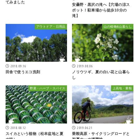
てみました
安曇野・黒沢の滝へ【穴場の涼ス
ポット！駐車場から徒歩10分の
滝】
アウトドア・日用品
山の植物&山暮らし
2018.09.16
2019.08.06
田舎で使うエコ洗剤
ノリウツギ、夏の白い花と山暮ら
し
野菜・ハーブ・スパイス
上高地・乗鞍
2018.08.12
2019.06.21
スイカという植物（松本盆地と夏
乗鞍高原・サイクリングロードと