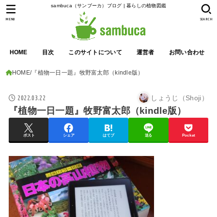
sambuca（サンブーカ）ブログ | 暮らしの植物図鑑
MENU
SEARCH
HOME
目次
このサイトについて
運営者
お問い合わせ
HOME
『植物一日一題』牧野富太郎（kindle版）
2022.03.22
しょうじ（Shoji）
『植物一日一題』牧野富太郎（kindle版）
ポスト
シェア
はてブ
送る
Pocket