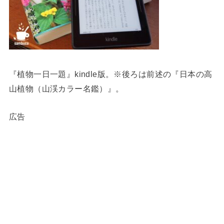
『植物一日一題』kindle版。※後ろは前述の『日本の高
山植物（山渓カラー名鑑）』。
広告