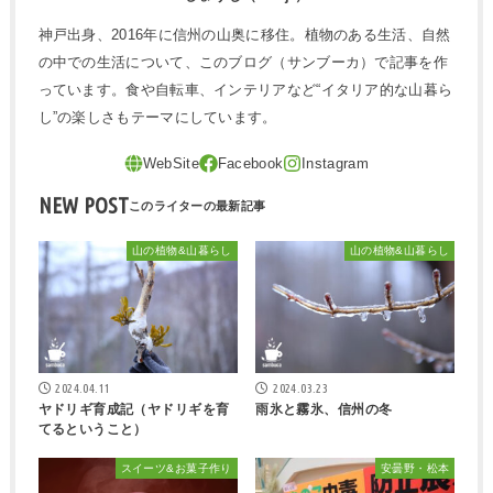
神戸出身、2016年に信州の山奥に移住。植物のある生活、自然
の中での生活について、このブログ（サンブーカ）で記事を作
っています。食や自転車、インテリアなど“イタリア的な山暮ら
し”の楽しさもテーマにしています。
NEW POST
山の植物&山暮らし
山の植物&山暮らし
2024.04.11
2024.03.23
ヤドリギ育成記（ヤドリギを育
雨氷と霧氷、信州の冬
てるということ）
スイーツ&お菓子作り
安曇野・松本