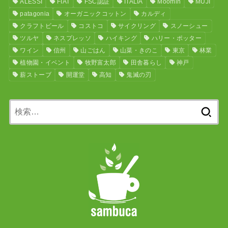
ALESSI
FIAT
FSC認証
ITALIA
Moomin
MUJI
patagonia
オーガニックコットン
カルディ
クラフトビール
コストコ
サイクリング
スノーシュー
ツルヤ
ネスプレッソ
ハイキング
ハリー・ポッター
ワイン
信州
山ごはん
山菜・きのこ
東京
林業
植物園・イベント
牧野富太郎
田舎暮らし
神戸
薪ストーブ
開運堂
高知
鬼滅の刃
検
索: