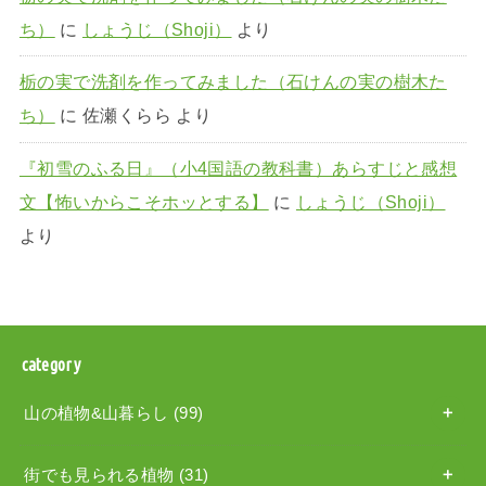
ち）
に
しょうじ（Shoji）
より
栃の実で洗剤を作ってみました（石けんの実の樹木た
ち）
に
佐瀬くらら
より
『初雪のふる日』（小4国語の教科書）あらすじと感想
文【怖いからこそホッとする】
に
しょうじ（Shoji）
より
category
山の植物&山暮らし
(99)
街でも見られる植物
(31)