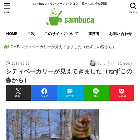
sambuca（サンブーカ）ブログ | 暮らしの植物図鑑
MENU
SEARCH
HOME
目次
このサイトについて
運営者
お問い合わせ
HOME
シティベーカリーが見えてきました（ねずこの森から）
2019.03.25
しょうじ（Shoji）
シティベーカリーが見えてきました（ねずこの
森から）
ポスト
シェア
はてブ
送る
Pocket