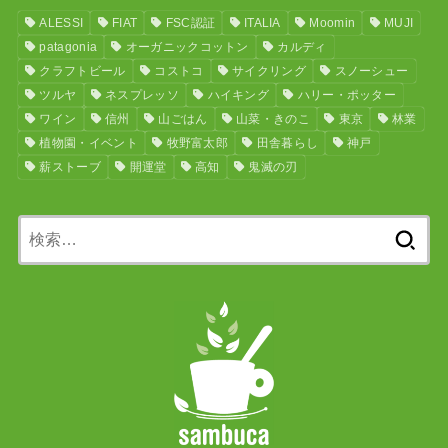
ALESSI
FIAT
FSC認証
ITALIA
Moomin
MUJI
patagonia
オーガニックコットン
カルディ
クラフトビール
コストコ
サイクリング
スノーシュー
ツルヤ
ネスプレッソ
ハイキング
ハリー・ポッター
ワイン
信州
山ごはん
山菜・きのこ
東京
林業
植物園・イベント
牧野富太郎
田舎暮らし
神戸
薪ストーブ
開運堂
高知
鬼滅の刃
検
索: