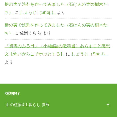
栃の実で洗剤を作ってみました（石けんの実の樹木た
ち）
に
しょうじ（Shoji）
より
栃の実で洗剤を作ってみました（石けんの実の樹木た
ち）
に
佐瀬くらら
より
『初雪のふる日』（小4国語の教科書）あらすじと感想
文【怖いからこそホッとする】
に
しょうじ（Shoji）
より
category
山の植物&山暮らし
(99)