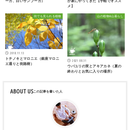
ーカ、白いサンブーカ）
が家にやってきた【手軽でオスス
メ】
街でも見られる植物
山の植物&山暮らし
2018.11.13
トチノキとマロニエ（銀座マロニ
2021.08.31
エ通りと街路樹）
ウバユリの実とアキアカネ（夏の
終わりとお気に入りの場所）
ABOUT US