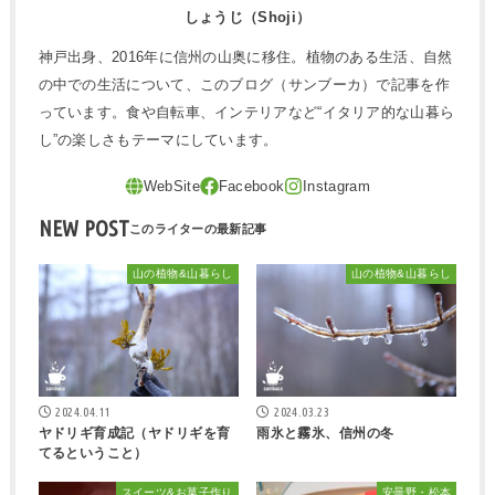
しょうじ（Shoji）
神戸出身、2016年に信州の山奥に移住。植物のある生活、自然
の中での生活について、このブログ（サンブーカ）で記事を作
っています。食や自転車、インテリアなど“イタリア的な山暮ら
し”の楽しさもテーマにしています。
NEW POST
山の植物&山暮らし
山の植物&山暮らし
2024.04.11
2024.03.23
ヤドリギ育成記（ヤドリギを育
雨氷と霧氷、信州の冬
てるということ）
スイーツ&お菓子作り
安曇野・松本