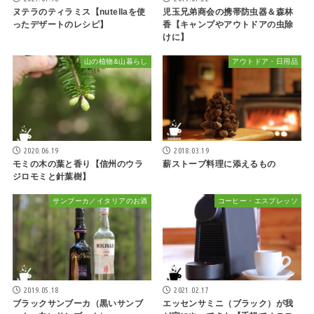
ヌテラのティラミス【nutellaを使
児玉兄弟商会の携帯防虫器＆森林
ったデザートのレシピ】
香【キャンプやアウトドアの虫除
けに】
山の植物&山暮らし
アウトドア・日用品
2020.06.19
2018.03.19
モミの木の葉と香り【信州のウラ
薪ストーブ料理に添えるもの
ジロモミと針葉樹】
サンブーカ／イタリアのお酒
コーヒー・エスプレッソ
2019.05.18
2021.02.17
ブラックサンブーカ（黒いサンブ
エッセンサミニ（ブラック）が我