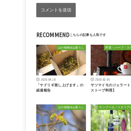
RECOMMEND
山の植物&山暮らし
野菜・ハーブ・ス
2020.04.28
2020.02.05
「ヤドリギ差し上げます」の
サツマイモのジェラート
経過報告
ストーブ料理】
山の植物&山暮らし
サンブーカ／イタリア