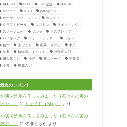
ALESSI
FIAT
FSC認証
ITALIA
Moomin
MUJI
patagonia
オーガニックコットン
カルディ
クラフトビール
コストコ
サイクリング
スノーシュー
ツルヤ
ネスプレッソ
ハイキング
ハリー・ポッター
ワイン
信州
山ごはん
山菜・きのこ
東京
林業
植物園・イベント
牧野富太郎
田舎暮らし
神戸
薪ストーブ
開運堂
高知
鬼滅の刃
最近のコメント
栃の実で洗剤を作ってみました（石けんの実の
樹木たち）
に
しょうじ（Shoji）
より
栃の実で洗剤を作ってみました（石けんの実の
樹木たち）
に
佐瀬くらら
より