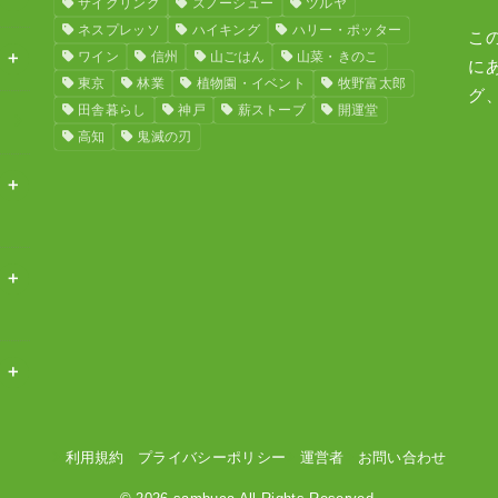
サイクリング
スノーシュー
ツルヤ
ネスプレッソ
ハイキング
ハリー・ポッター
こ
ワイン
信州
山ごはん
山菜・きのこ
に
東京
林業
植物園・イベント
牧野富太郎
グ
田舎暮らし
神戸
薪ストーブ
開運堂
高知
鬼滅の刃
利用規約
プライバシーポリシー
運営者
お問い合わせ