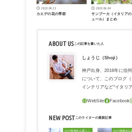
2020.04.23
2020.06.04
カエデの花の季節
サンブーカ（イタリアの
ュール）まとめ
ABOUT US
しょうじ（Shoji）
神戸出身、2016年に
について、このブログ（
インテリアなど“イタリ
NEW POST
山の植物&山暮らし
山の植物&山