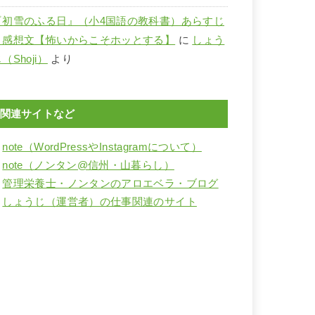
『初雪のふる日』（小4国語の教科書）あらすじ
と感想文【怖いからこそホッとする】
に
しょう
（Shoji）
より
関連サイトなど
・
note（WordPressやInstagramについて）
・
note（ノンタン@信州・山暮らし）
・
管理栄養士・ノンタンのアロエベラ・ブログ
・
しょうじ（運営者）の仕事関連のサイト