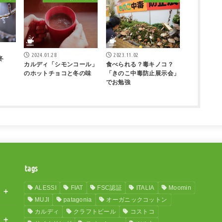
2024.01.28
2023.11.02
冬
カルディ「シモンコール」
食べられる？毒キノコ？
のホットチョコと冬の味
「きのこ中毒防止展示会」
でお勉強
tags
ALESSI
FIAT
FSC認証
ITALIA
Moomin
MUJI
patagonia
オーガニックコットン
カルディ
クラフトビール
コストコ