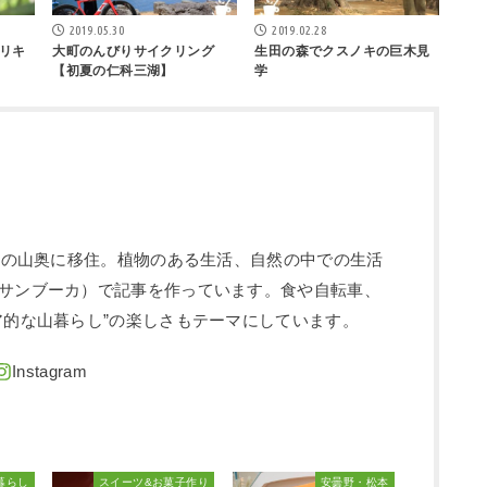
2019.05.30
2019.02.28
リキ
大町のんびりサイクリング
生田の森でクスノキの巨木見
【初夏の仁科三湖】
学
信州の山奥に移住。植物のある生活、自然の中での生活
サンブーカ）で記事を作っています。食や自転車、
ア的な山暮らし”の楽しさもテーマにしています。
暮らし
スイーツ&お菓子作り
安曇野・松本