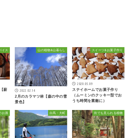
パイス
山の植物&山暮らし
スイーツ&お菓子作り
2020.05.09
【薪
ステイホームでお菓子作り
2022.02.14
（ムーミンのクッキー型でお
2月のカラマツ林【森の中の雪
うち時間を素敵に）
景色】
のお酒
白馬・大町
街でも見られる植物