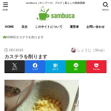
sambuca（サンブーカ）ブログ | 暮らしの植物図鑑
MENU
SEARCH
HOME
目次
このサイトについて
運営者
お問い合わせ
HOME
カステラを削ります
2021.03.05
しょうじ（Shoji）
カステラを削ります
ポスト
シェア
はてブ
送る
Pocket