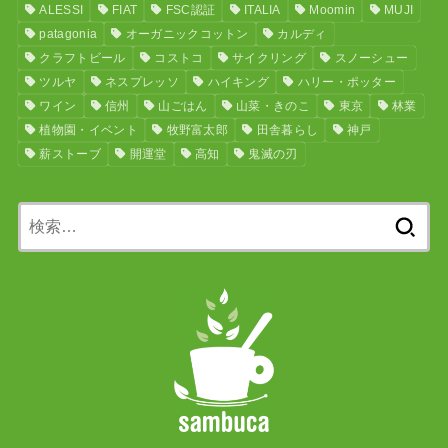
ALESSI
FIAT
FSC認証
ITALIA
Moomin
MUJI
patagonia
オーガニックコットン
カルディ
クラフトビール
コストコ
サイクリング
スノーシュー
ツルヤ
ネスプレッソ
ハイキング
ハリー・ポッター
ワイン
信州
山ごはん
山菜・きのこ
東京
林業
植物園・イベント
牧野富太郎
田舎暮らし
神戸
薪ストーブ
開運堂
高知
鬼滅の刃
検
索: