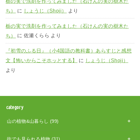
栃の実で洗剤を作ってみました（石けんの実の樹木た
ち）
に
しょうじ（Shoji）
より
栃の実で洗剤を作ってみました（石けんの実の樹木た
ち）
に
佐瀬くらら
より
『初雪のふる日』（小4国語の教科書）あらすじと感想
文【怖いからこそホッとする】
に
しょうじ（Shoji）
より
category
山の植物&山暮らし
(99)
街でも見られる植物
(31)