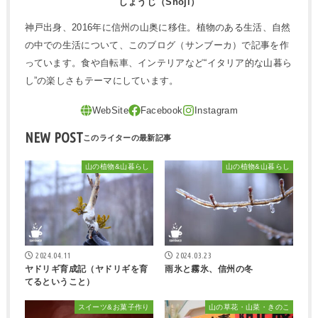
しょうじ（Shoji）
神戸出身、2016年に信州の山奥に移住。植物のある生活、自然
の中での生活について、このブログ（サンブーカ）で記事を作
っています。食や自転車、インテリアなど“イタリア的な山暮ら
し”の楽しさもテーマにしています。
NEW POST
山の植物&山暮らし
山の植物&山暮らし
2024.04.11
2024.03.23
ヤドリギ育成記（ヤドリギを育
雨氷と霧氷、信州の冬
てるということ）
スイーツ&お菓子作り
山の草花・山菜・きのこ