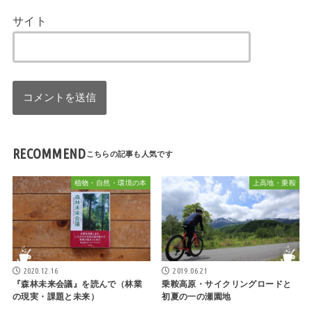
サイト
RECOMMEND
植物・自然・環境の本
上高地・乗鞍
2020.12.16
2019.06.21
『森林未来会議』を読んで（林業
乗鞍高原・サイクリングロードと
の現実・課題と未来）
初夏の一の瀬園地