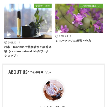
安曇野・松本
山の植物&山暮らし
2020.04.19
ミツバツツジの種類と分布
2021.12.15
松本・monbusで植物香水の調香体
験（camino natural labのワーク
ショップ）
ABOUT US