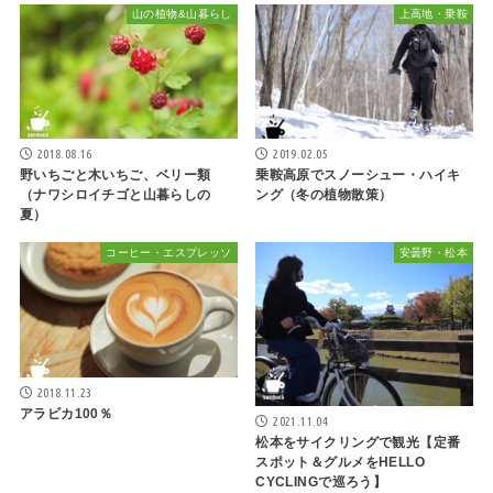
山の植物&山暮らし
上高地・乗鞍
2018.08.16
2019.02.05
野いちごと木いちご、ベリー類
乗鞍高原でスノーシュー・ハイキ
（ナワシロイチゴと山暮らしの
ング（冬の植物散策）
夏）
コーヒー・エスプレッソ
安曇野・松本
2018.11.23
アラビカ100％
2021.11.04
松本をサイクリングで観光【定番
スポット＆グルメをHELLO
CYCLINGで巡ろう】