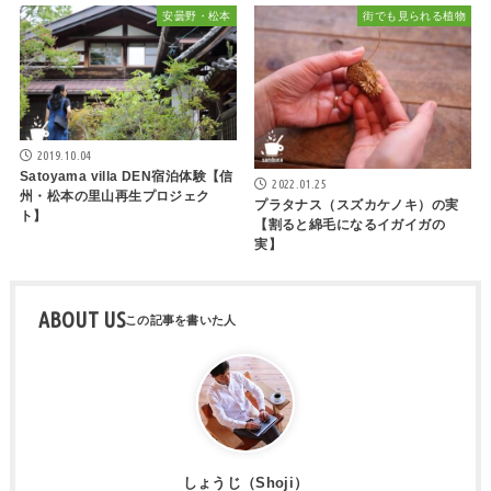
安曇野・松本
街でも見られる植物
2019.10.04
Satoyama villa DEN宿泊体験【信
2022.01.25
州・松本の里山再生プロジェク
プラタナス（スズカケノキ）の実
ト】
【割ると綿毛になるイガイガの
実】
ABOUT US
しょうじ（Shoji）