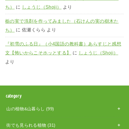
ち）
に
しょうじ（Shoji）
より
栃の実で洗剤を作ってみました（石けんの実の樹木た
ち）
に
佐瀬くらら
より
『初雪のふる日』（小4国語の教科書）あらすじと感想
文【怖いからこそホッとする】
に
しょうじ（Shoji）
より
category
山の植物&山暮らし
(99)
街でも見られる植物
(31)