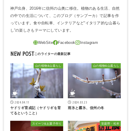
神戸出身、2016年に信州の山奥に移住。植物のある生活、自然
の中での生活について、このブログ（サンブーカ）で記事を作
っています。食や自転車、インテリアなど“イタリア的な山暮ら
し”の楽しさもテーマにしています。
NEW POST
山の植物&山暮らし
山の植物&山暮らし
2024.04.11
2024.03.23
ヤドリギ育成記（ヤドリギを育
雨氷と霧氷、信州の冬
てるということ）
スイーツ&お菓子作り
安曇野・松本