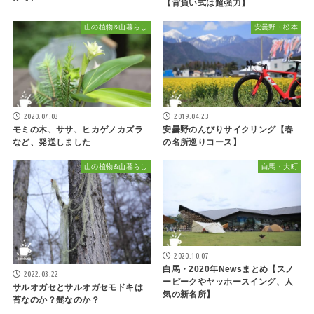
【背負い式は超強力】
山の植物&山暮らし
安曇野・松本
2020.07.03
2019.04.23
モミの木、ササ、ヒカゲノカズラ
安曇野のんびりサイクリング【春
など、発送しました
の名所巡りコース】
山の植物&山暮らし
白馬・大町
2020.10.07
白馬・2020年Newsまとめ【スノ
2022.03.22
ーピークやヤッホースイング、人
サルオガセとサルオガセモドキは
気の新名所】
苔なのか？髭なのか？