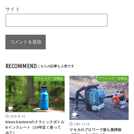
サイト
RECOMMEND
アウトドア・日用品
アウトドア・日用品
2018.05.16
klean kanteenのクラシックボトル
2021.11.20
&インスレート（10年近く使って
マキタのブロワーで落ち葉掃除
みて）