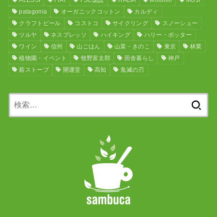
patagonia
オーガニックコットン
カルディ
クラフトビール
コストコ
サイクリング
スノーシュー
ツルヤ
ネスプレッソ
ハイキング
ハリー・ポッター
ワイン
信州
山ごはん
山菜・きのこ
東京
林業
植物園・イベント
牧野富太郎
田舎暮らし
神戸
薪ストーブ
開運堂
高知
鬼滅の刃
検
索: