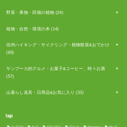
野菜・果物・田畑の植物
(24)
植物・自然・環境の本
(14)
信州ハイキング・サイクリング・植物散策&おでかけ
(69)
サンブーカ的グルメ・お菓子&コーヒー、時々お酒
(57)
山暮らし道具・日用品&お気に入り
(33)
tags
ALESSI
FIAT
FSC認証
ITALIA
Moomin
MUJI