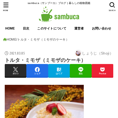
sambuca（サンブーカ）ブログ | 暮らしの植物図鑑
MENU
SEARCH
HOME
目次
このサイトについて
運営者
お問い合わせ
HOME
トルタ・ミモザ（ミモザのケーキ）
2021.03.05
しょうじ（Shoji）
トルタ・ミモザ（ミモザのケーキ）
ポスト
シェア
はてブ
送る
Pocket