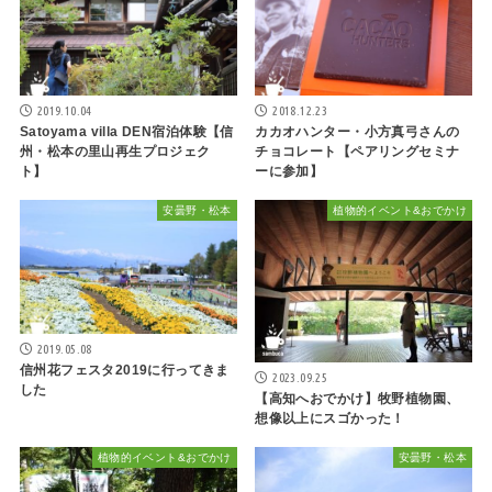
2019.10.04
2018.12.23
Satoyama villa DEN宿泊体験【信
カカオハンター・小方真弓さんの
州・松本の里山再生プロジェク
チョコレート【ペアリングセミナ
ト】
ーに参加】
安曇野・松本
植物的イベント&おでかけ
2019.05.08
信州花フェスタ2019に行ってきま
2023.09.25
した
【高知へおでかけ】牧野植物園、
想像以上にスゴかった！
植物的イベント&おでかけ
安曇野・松本