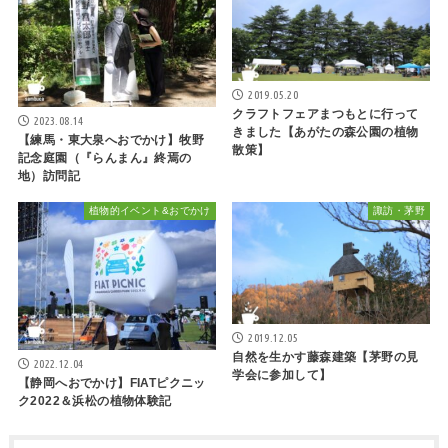
2019.05.20
クラフトフェアまつもとに行って
2023.08.14
きました【あがたの森公園の植物
【練馬・東大泉へおでかけ】牧野
散策】
記念庭園（『らんまん』終焉の
地）訪問記
植物的イベント&おでかけ
諏訪・茅野
2019.12.05
自然を生かす藤森建築【茅野の見
2022.12.04
学会に参加して】
【静岡へおでかけ】FIATピクニッ
ク2022＆浜松の植物体験記