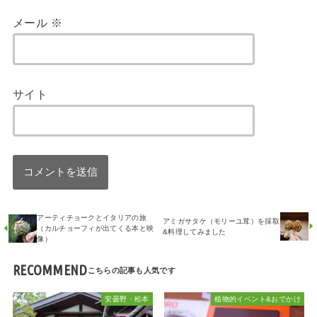
メール
※
サイト
アーティチョークとイタリアの旅
アミガサタケ（モリーユ茸）を採取
（カルチョーフィが出てくる本と映
&料理してみました
像）
RECOMMEND
安曇野・松本
植物的イベント&おでかけ