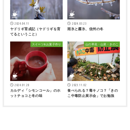
2024.04.11
2024.03.23
ヤドリギ育成記（ヤドリギを育
雨氷と霧氷、信州の冬
てるということ）
スイーツ&お菓子作り
山の草花・山菜・きのこ
2024.01.28
2023.11.02
カルディ「シモンコール」のホ
食べられる？毒キノコ？「きの
ットチョコと冬の味
こ中毒防止展示会」でお勉強