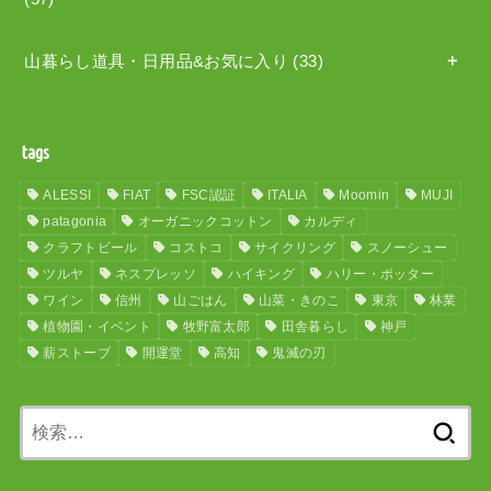
山暮らし道具・日用品&お気に入り
(33)
tags
ALESSI
FIAT
FSC認証
ITALIA
Moomin
MUJI
patagonia
オーガニックコットン
カルディ
クラフトビール
コストコ
サイクリング
スノーシュー
ツルヤ
ネスプレッソ
ハイキング
ハリー・ポッター
ワイン
信州
山ごはん
山菜・きのこ
東京
林業
植物園・イベント
牧野富太郎
田舎暮らし
神戸
薪ストーブ
開運堂
高知
鬼滅の刃
検
索: