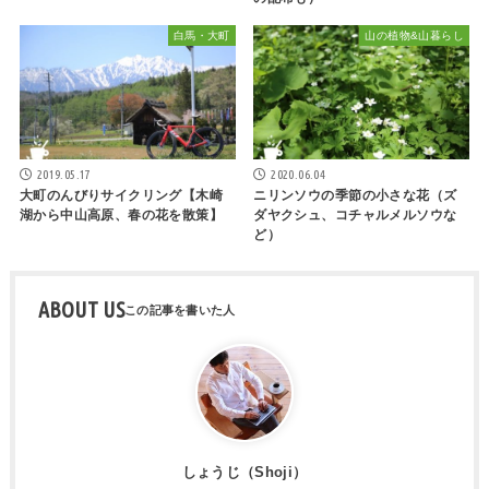
白馬・大町
山の植物&山暮らし
2019.05.17
2020.06.04
大町のんびりサイクリング【木崎
ニリンソウの季節の小さな花（ズ
湖から中山高原、春の花を散策】
ダヤクシュ、コチャルメルソウな
ど）
ABOUT US
しょうじ（Shoji）