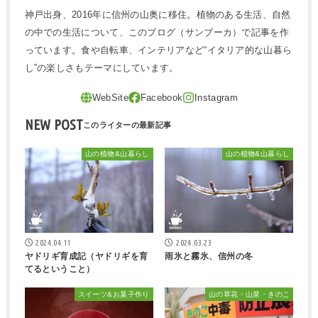
神戸出身、2016年に信州の山奥に移住。植物のある生活、自然
の中での生活について、このブログ（サンブーカ）で記事を作
っています。食や自転車、インテリアなど“イタリア的な山暮ら
し”の楽しさもテーマにしています。
NEW POST
山の植物&山暮らし
山の植物&山暮らし
2024.04.11
2024.03.23
ヤドリギ育成記（ヤドリギを育
雨氷と霧氷、信州の冬
てるということ）
スイーツ&お菓子作り
山の草花・山菜・きのこ