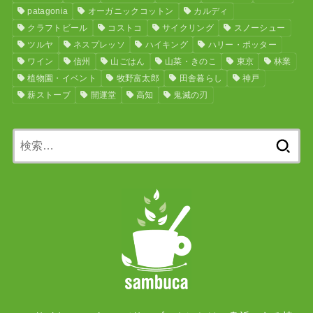
patagonia
オーガニックコットン
カルディ
クラフトビール
コストコ
サイクリング
スノーシュー
ツルヤ
ネスプレッソ
ハイキング
ハリー・ポッター
ワイン
信州
山ごはん
山菜・きのこ
東京
林業
植物園・イベント
牧野富太郎
田舎暮らし
神戸
薪ストーブ
開運堂
高知
鬼滅の刃
検
索: