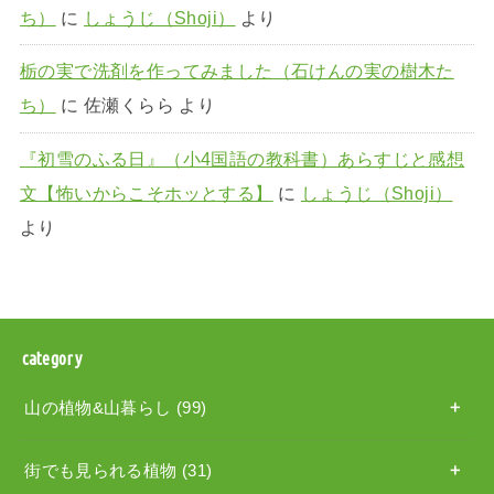
ち）
に
しょうじ（Shoji）
より
栃の実で洗剤を作ってみました（石けんの実の樹木た
ち）
に
佐瀬くらら
より
『初雪のふる日』（小4国語の教科書）あらすじと感想
文【怖いからこそホッとする】
に
しょうじ（Shoji）
より
category
山の植物&山暮らし
(99)
街でも見られる植物
(31)