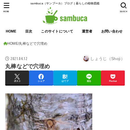
sambuca（サンブーカ）ブログ | 暮らしの植物図鑑
MENU
SEARCH
HOME
目次
このサイトについて
運営者
お問い合わせ
HOME
丸棒などで穴埋め
2021.04.12
しょうじ（Shoji）
丸棒などで穴埋め
ポスト
シェア
はてブ
送る
Pocket