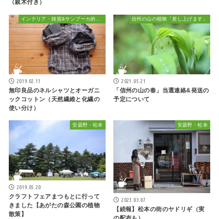
（親木付き）
インテリア・雑貨&サンブーカ的おしゃれ
信州の山の植物「差し上げます」
2019.02.11
2021.05.21
無印良品のネルシャツとオーガニ
「信州の山の春」当選連絡&発送の
ックコットン（天然繊維と化繊の
予定について
使い分け）
安曇野・松本
安曇野・松本
2019.05.20
クラフトフェアまつもとに行って
2023.03.07
きました【あがたの森公園の植物
【続報】松本の街のヤドリギ（実
散策】
の配布も）