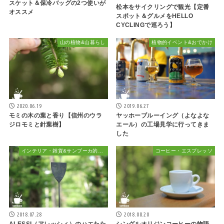
スケット＆保冷バッグの2つ使いが
松本をサイクリングで観光【定番
オススメ
スポット＆グルメをHELLO
CYCLINGで巡ろう】
山の植物&山暮らし
植物的イベント&おでかけ
2020.06.19
2019.06.27
モミの木の葉と香り【信州のウラ
ヤッホーブルーイング（よなよな
ジロモミと針葉樹】
エール）の工場見学に行ってきま
した
インテリア・雑貨&サンブーカ的おしゃれ
コーヒー・エスプレッソ
2018.07.28
2018.08.20
ALESSI（アレッシィ）のハエたた
シングルオリジンコーヒーの物語