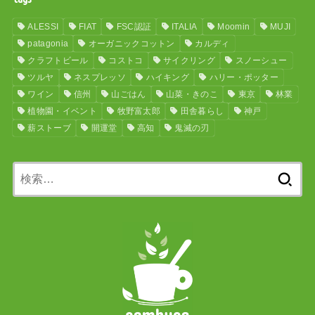
ALESSI
FIAT
FSC認証
ITALIA
Moomin
MUJI
patagonia
オーガニックコットン
カルディ
クラフトビール
コストコ
サイクリング
スノーシュー
ツルヤ
ネスプレッソ
ハイキング
ハリー・ポッター
ワイン
信州
山ごはん
山菜・きのこ
東京
林業
植物園・イベント
牧野富太郎
田舎暮らし
神戸
薪ストーブ
開運堂
高知
鬼滅の刃
検
索: