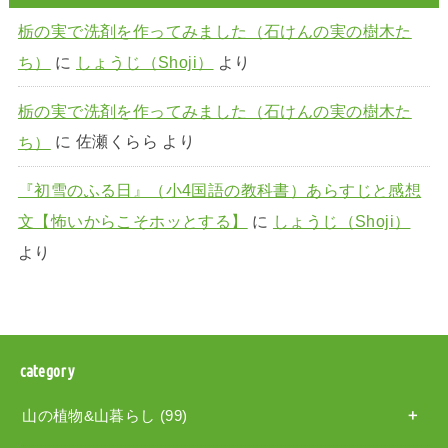
栃の実で洗剤を作ってみました（石けんの実の樹木た
ち）
に
しょうじ（Shoji）
より
栃の実で洗剤を作ってみました（石けんの実の樹木た
ち）
に
佐瀬くらら
より
『初雪のふる日』（小4国語の教科書）あらすじと感想
文【怖いからこそホッとする】
に
しょうじ（Shoji）
より
category
山の植物&山暮らし
(99)