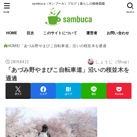
sambuca（サンブーカ）ブログ | 暮らしの植物図鑑
MENU
SEARCH
HOME
目次
このサイトについて
運営者
お問い合わせ
HOME
「あづみ野やまびこ自転車道」沿いの桜並木を通過
2019.04.22
しょうじ（Shoji）
「あづみ野やまびこ自転車道」沿いの桜並木を
通過
ポスト
シェア
はてブ
送る
Pocket