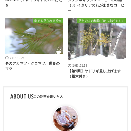
き
（3）イタリアのわがままなコーヒ
ー
街でも見られる植物
信州の山の植物「差し上げます」
2018.10.23
冬のアカマツ・クロマツ、世界の
2023.02.21
マツ
【第5回】ヤドリギ差し上げます
（親木付き）
ABOUT US