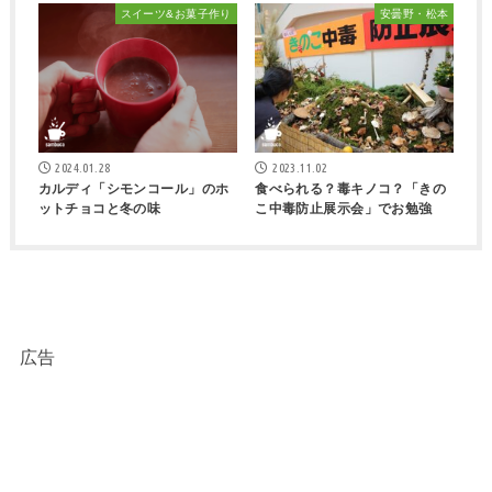
スイーツ&お菓子作り
安曇野・松本
2024.01.28
2023.11.02
カルディ「シモンコール」のホ
食べられる？毒キノコ？「きの
ットチョコと冬の味
こ中毒防止展示会」でお勉強
広告