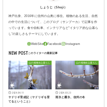
しょうじ（Shoji）
神戸出身、2016年に信州の山奥に移住。植物のある生活、自然
の中での生活について、このブログ（サンブーカ）で記事を作
っています。食や自転車、インテリアなど“イタリア的な山暮ら
し”の楽しさもテーマにしています。
NEW POST
山の植物&山暮らし
山の植物&山暮らし
2024.04.11
2024.03.23
ヤドリギ育成記（ヤドリギを育
雨氷と霧氷、信州の冬
てるということ）