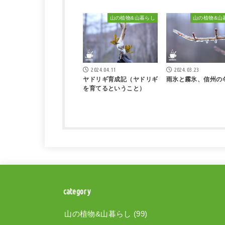
山の植物&山暮らし
山の植物&山
2024.04.11
2024.03.23
ヤドリギ育成記（ヤドリギ
雨氷と霧氷、信州の
を育てるということ）
category
山の植物&山暮らし
(99)