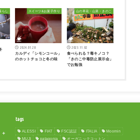
暮らし
スイーツ&お菓子作り
山の草花・山菜・きのこ
2024.01.28
2023.11.02
冬
カルディ「シモンコール」
食べられる？毒キノコ？
のホットチョコと冬の味
「きのこ中毒防止展示会」
でお勉強
tags
ALESSI
FIAT
FSC認証
ITALIA
Moomin
MUJI
patagonia
オーガニックコットン