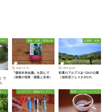
子作り
植物・自然・環境の本
安曇野・松本
2020.12.16
2019.06.04
『森林未来会議』を読んで
初夏のアルプスあづみの公園
（林業の現実・課題と未来）
（信州花フェスタ2019）
）で
し
暮らし
インテリア・雑貨&サンブーカ的おしゃれ
野菜・ハーブ・スパイス