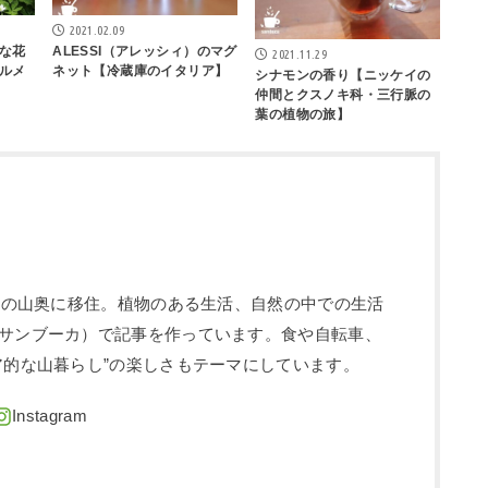
2021.02.09
な花
ALESSI（アレッシィ）のマグ
2021.11.29
ルメ
ネット【冷蔵庫のイタリア】
シナモンの香り【ニッケイの
仲間とクスノキ科・三行脈の
葉の植物の旅】
信州の山奥に移住。植物のある生活、自然の中での生活
サンブーカ）で記事を作っています。食や自転車、
ア的な山暮らし”の楽しさもテーマにしています。