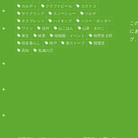
カルディ
クラフトビール
コストコ
サイクリング
スノーシュー
ツルヤ
ネスプレッソ
ハイキング
ハリー・ポッター
こ
ワイン
信州
山ごはん
山菜・きのこ
に
東京
林業
植物園・イベント
牧野富太郎
グ
田舎暮らし
神戸
薪ストーブ
開運堂
高知
鬼滅の刃