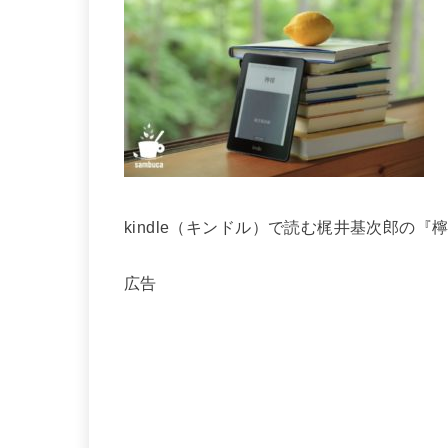
kindle（キンドル）で読む梶井基次郎の
広告