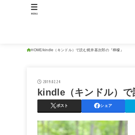
MENU
HOME
kindle（キンドル）で読む梶井基次郎の『檸檬』
2019.02.24
kindle（キンドル
ポスト
シェア