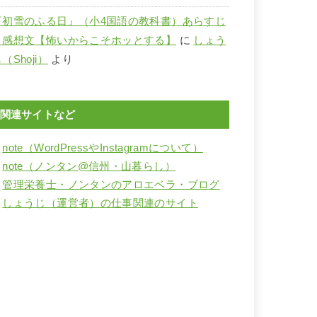
『初雪のふる日』（小4国語の教科書）あらすじ
と感想文【怖いからこそホッとする】
に
しょう
（Shoji）
より
関連サイトなど
・
note（WordPressやInstagramについて）
・
note（ノンタン@信州・山暮らし）
・
管理栄養士・ノンタンのアロエベラ・ブログ
・
しょうじ（運営者）の仕事関連のサイト