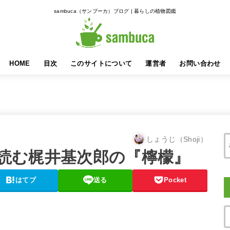
sambuca（サンブーカ）ブログ | 暮らしの植物図鑑
HOME
目次
このサイトについて
運営者
お問い合わせ
しょうじ（Shoji）
）で読む梶井基次郎の『檸檬』
はてブ
送る
Pocket