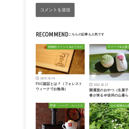
RECOMMEND
植物的イベント&おでかけ
スイーツ&お菓
2019.10.14
FSC認証とは？（フォレスト
2022.02.27
ウィークでお勉強）
開運堂のおやつ（生菓子
春が来る＠信州の山暮ら
野菜・ハーブ・スパイス
山の植物&山