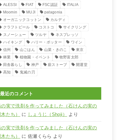
ALESSI
FIAT
FSC認証
ITALIA
Moomin
MUJI
patagonia
オーガニックコットン
カルディ
クラフトビール
コストコ
サイクリング
スノーシュー
ツルヤ
ネスプレッソ
ハイキング
ハリー・ポッター
ワイン
信州
山ごはん
山菜・きのこ
東京
林業
植物園・イベント
牧野富太郎
田舎暮らし
神戸
薪ストーブ
開運堂
高知
鬼滅の刃
最近のコメント
栃の実で洗剤を作ってみました（石けんの実の
樹木たち）
に
しょうじ（Shoji）
より
栃の実で洗剤を作ってみました（石けんの実の
樹木たち）
に
佐瀬くらら
より