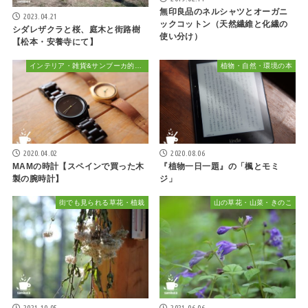
無印良品のネルシャツとオーガニ
2023.04.21
ックコットン（天然繊維と化繊の
シダレザクラと桜、庭木と街路樹
使い分け）
【松本・安養寺にて】
インテリア・雑貨&サンブーカ的おしゃれ
植物・自然・環境の本
2020.04.02
2020.08.06
MAMの時計【スペインで買った木
『植物一日一題』の「楓とモミ
製の腕時計】
ジ」
街でも見られる草花・植栽
山の草花・山菜・きのこ
2021.10.05
2021.06.06