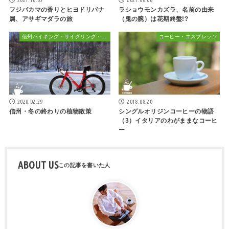
フジバカマの香りとヒヨドリバナ
ラショウモンカズラ、名前の由来
属、アサギマダラの旅
（鬼の腕）は花期終盤!?
信州ハイキング・サイクリング・植物散策&おでかけ
コーヒー・エスプレッソ
2020.02.29
2018.08.20
信州・冬の終わりの植物散策
シングルオリジンコーヒーの物語
（3）イタリアのわがままなコーヒ
ー
ABOUT US