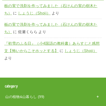
栃の実で洗剤を作ってみました（石けんの実の樹木た
ち）
に
しょうじ（Shoji）
より
栃の実で洗剤を作ってみました（石けんの実の樹木た
ち）
に
佐瀬くらら
より
『初雪のふる日』（小4国語の教科書）あらすじと感想
文【怖いからこそホッとする】
に
しょうじ（Shoji）
より
category
山の植物&山暮らし
(99)