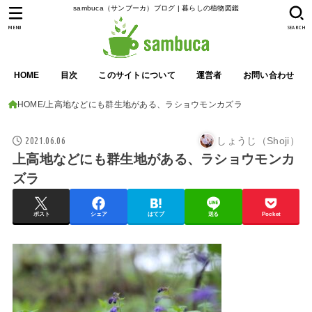
sambuca（サンブーカ）ブログ | 暮らしの植物図鑑
MENU
SEARCH
HOME
目次
このサイトについて
運営者
お問い合わせ
HOME
上高地などにも群生地がある、ラショウモンカズラ
2021.06.06
しょうじ（Shoji）
上高地などにも群生地がある、ラショウモンカ
ズラ
ポスト
シェア
はてブ
送る
Pocket