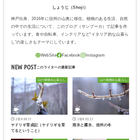
しょうじ（Shoji）
神戸出身、2016年に信州の山奥に移住。植物のある生活、自然
の中での生活について、このブログ（サンブーカ）で記事を作
っています。食や自転車、インテリアなど“イタリア的な山暮ら
し”の楽しさもテーマにしています。
NEW POST
山の植物&山暮らし
山の植物&山暮らし
2024.04.11
2024.03.23
ヤドリギ育成記（ヤドリギを育
雨氷と霧氷、信州の冬
てるということ）