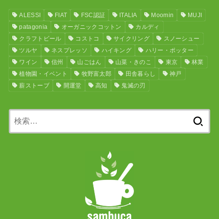
ALESSI
FIAT
FSC認証
ITALIA
Moomin
MUJI
patagonia
オーガニックコットン
カルディ
クラフトビール
コストコ
サイクリング
スノーシュー
ツルヤ
ネスプレッソ
ハイキング
ハリー・ポッター
ワイン
信州
山ごはん
山菜・きのこ
東京
林業
植物園・イベント
牧野富太郎
田舎暮らし
神戸
薪ストーブ
開運堂
高知
鬼滅の刃
検
索: