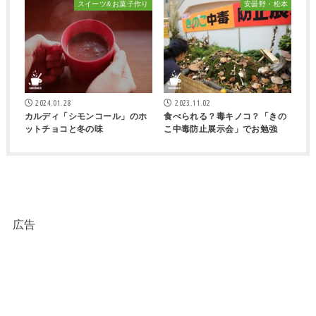
スイーツ&お菓子作り
安曇野・松本
2024.01.28
2023.11.02
カルディ「シモンコール」のホ
食べられる？毒キノコ？「きの
ットチョコと冬の味
こ中毒防止展示会」でお勉強
広告