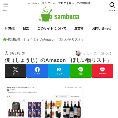
sambuca（サンブーカ）ブログ | 暮らしの植物図鑑
MENU
SEARCH
HOME
目次
このサイトについて
運営者
お問い合わせ
HOME
僕（しょうじ）のAmazon「ほしい物リスト」
2023.02.28
しょうじ（Shoji）
僕（しょうじ）のAmazon「ほしい物リスト」
ポスト
シェア
はてブ
送る
Pocket