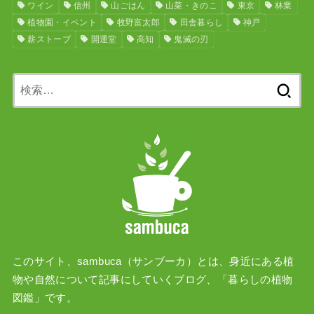
ワイン
信州
山ごはん
山菜・きのこ
東京
林業
植物園・イベント
牧野富太郎
田舎暮らし
神戸
薪ストーブ
開運堂
高知
鬼滅の刃
検
索:
このサイト、sambuca（サンブーカ）とは、身近にある植
物や自然について記事にしていくブログ、「暮らしの植物
図鑑」です。