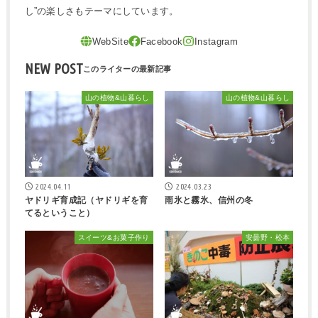
し”の楽しさもテーマにしています。
NEW POST
山の植物&山暮らし
山の植物&山暮らし
2024.04.11
2024.03.23
ヤドリギ育成記（ヤドリギを育
雨氷と霧氷、信州の冬
てるということ）
スイーツ&お菓子作り
安曇野・松本