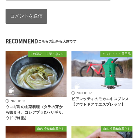
RECOMMEND
山の草花・山菜・きのこ
アウトドア・日用品
2020.03.02
ビアレッティのモカエキスプレス
2021.06.11
【アウトドアでエスプレッソ】
ウコギ科の山菜料理（タラの芽か
ら始まり、コシアブラ&ハリギリ、
ウドで終盤）
山の植物&山暮らし
山の植物&山暮らし