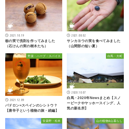
2021.10.19
2021.08.02
栃の実で洗剤を作ってみました
サンカヨウの実を食べてみました
（石けんの実の樹木たち）
（山間部の短い夏）
野菜・ハーブ・スパイス
白馬・大町
2020.10.07
白馬・2020年Newsまとめ【スノ
2021.12.09
ーピークやヤッホースイング、人
パドロン=スペインのシシトウ？
気の新名所】
【唐辛子という植物の旅・続編】
安曇野・松本
山の植物&山暮らし