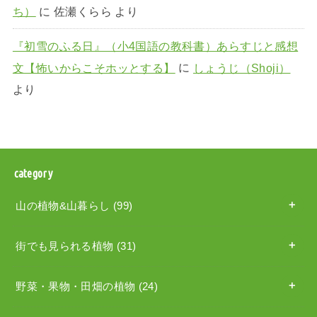
ち）
に
佐瀬くらら
より
『初雪のふる日』（小4国語の教科書）あらすじと感想
文【怖いからこそホッとする】
に
しょうじ（Shoji）
より
category
山の植物&山暮らし
(99)
街でも見られる植物
(31)
野菜・果物・田畑の植物
(24)