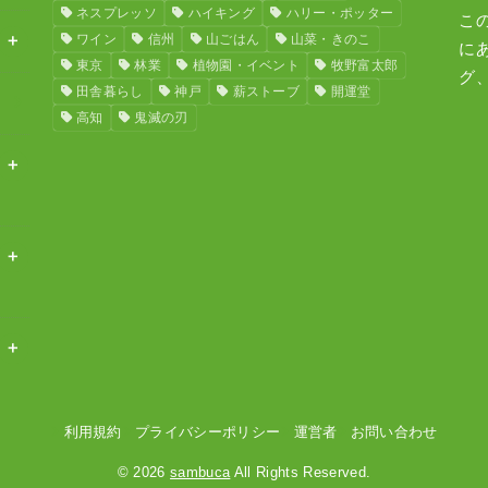
ネスプレッソ
ハイキング
ハリー・ポッター
こ
ワイン
信州
山ごはん
山菜・きのこ
に
東京
林業
植物園・イベント
牧野富太郎
グ
田舎暮らし
神戸
薪ストーブ
開運堂
高知
鬼滅の刃
利用規約
プライバシーポリシー
運営者
お問い合わせ
© 2026
sambuca
All Rights Reserved.