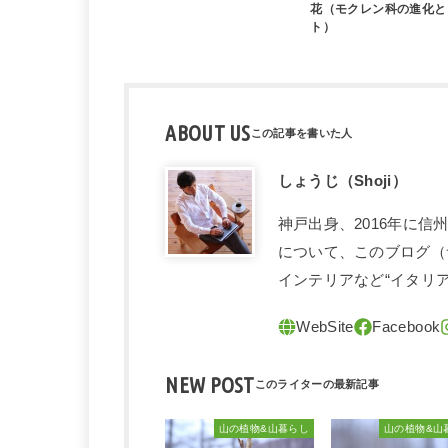
花（モクレン科の進化と
ト）
ABOUT US
しょうじ（Shoji）
神戸出身、2016年に
について、このブログ（
インテリアなど“イタリ
NEW POST
山の植物&山暮らし
山の植物&山