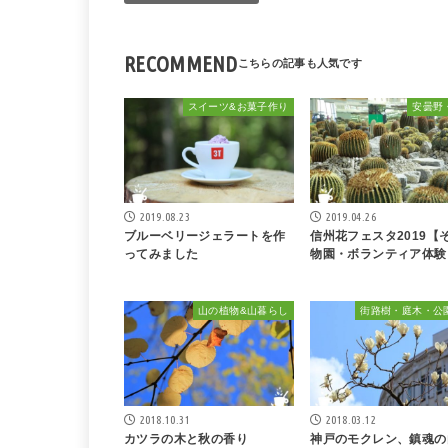
RECOMMEND
スイーツ&お菓子作り
安曇野
2019.08.23
2019.04.26
ブルーベリージェラートを作
信州花フェスタ2019【
ってみました
物園・ボランティア体験
山の植物&山暮らし
街路樹・庭木・公
2018.10.31
2018.03.12
カツラの木と秋の香り
神戸のモクレン、鎮魂の