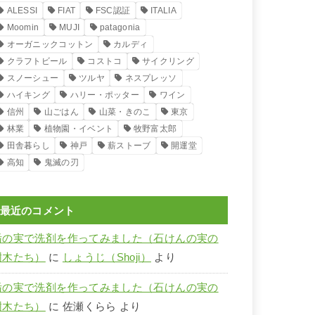
ALESSI
FIAT
FSC認証
ITALIA
Moomin
MUJI
patagonia
オーガニックコットン
カルディ
クラフトビール
コストコ
サイクリング
スノーシュー
ツルヤ
ネスプレッソ
ハイキング
ハリー・ポッター
ワイン
信州
山ごはん
山菜・きのこ
東京
林業
植物園・イベント
牧野富太郎
田舎暮らし
神戸
薪ストーブ
開運堂
高知
鬼滅の刃
最近のコメント
栃の実で洗剤を作ってみました（石けんの実の
樹木たち）
に
しょうじ（Shoji）
より
栃の実で洗剤を作ってみました（石けんの実の
樹木たち）
に
佐瀬くらら
より