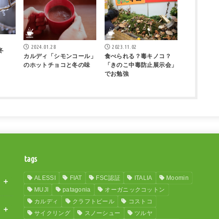
2024.01.28
2023.11.02
冬
カルディ「シモンコール」
食べられる？毒キノコ？
のホットチョコと冬の味
「きのこ中毒防止展示会」
でお勉強
tags
ALESSI
FIAT
FSC認証
ITALIA
Moomin
MUJI
patagonia
オーガニックコットン
カルディ
クラフトビール
コストコ
サイクリング
スノーシュー
ツルヤ