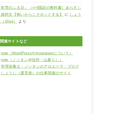
『初雪のふる日』（小4国語の教科書）あらすじ
と感想文【怖いからこそホッとする】
に
しょう
（Shoji）
より
関連サイトなど
・
note（WordPressやInstagramについて）
・
note（ノンタン@信州・山暮らし）
・
管理栄養士・ノンタンのアロエベラ・ブログ
・
しょうじ（運営者）の仕事関連のサイト