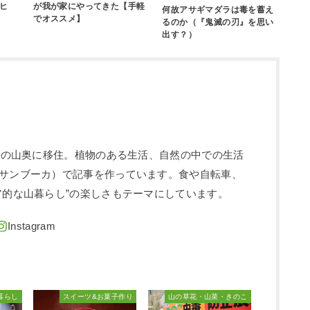
ヒ
が我が家にやってきた【手軽
何故アサギマダラは毒を蓄え
でオススメ】
るのか（『鬼滅の刃』を思い
出す？）
信州の山奥に移住。植物のある生活、自然の中での生活
サンブーカ）で記事を作っています。食や自転車、
ア的な山暮らし”の楽しさもテーマにしています。
暮らし
スイーツ&お菓子作り
山の草花・山菜・きのこ