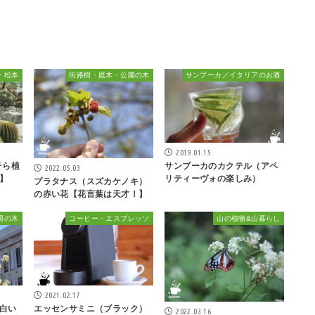
・松本
街路樹・庭木・公園の木
サンブーカ／イタリアのお酒
2019.01.15
そら植
サンブーカのカクテル（アペ
2022.05.03
】
リティーヴォの楽しみ）
プラタナス（スズカケノキ）
の赤い花【花言葉は天才！】
園の木
コーヒー・エスプレッソ
山の植物&山暮らし
2021.02.17
白い
エッセンサミニ（ブラック）
2022.03.16