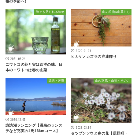
椿の季節へ）
街でも見られる植物
山の植物&山暮らし
2020.01.03
ヒカゲノカズラの注連飾り
2021.06.24
ニワトコの花と実は西洋の味、日
本のニワトコは春の山菜
諏訪・茅野
山の草花・山菜・きのこ
2020.12.02
諏訪湖ランニング【温泉のランス
2023.03.14
テなど充実の1周16kmコース】
セツブンソウと春の花【辰野町・