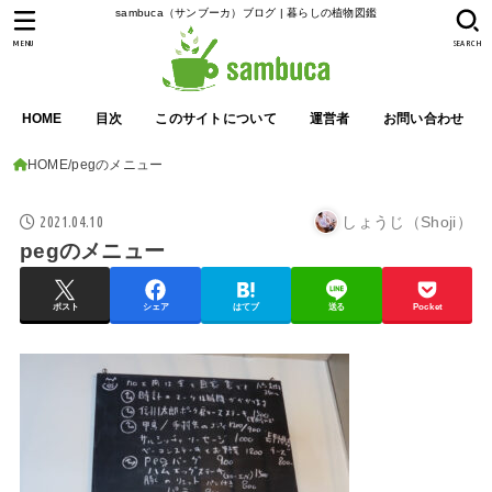
sambuca（サンブーカ）ブログ | 暮らしの植物図鑑
MENU
SEARCH
HOME
目次
このサイトについて
運営者
お問い合わせ
HOME
pegのメニュー
2021.04.10
しょうじ（Shoji）
pegのメニュー
ポスト
シェア
はてブ
送る
Pocket