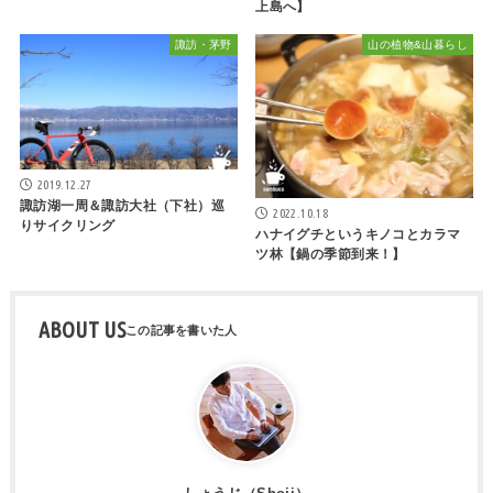
上島へ】
諏訪・茅野
山の植物&山暮らし
2019.12.27
諏訪湖一周＆諏訪大社（下社）巡
2022.10.18
りサイクリング
ハナイグチというキノコとカラマ
ツ林【鍋の季節到来！】
ABOUT US