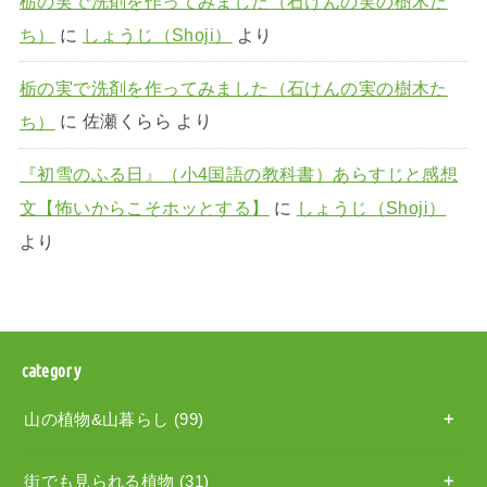
栃の実で洗剤を作ってみました（石けんの実の樹木た
ち）
に
しょうじ（Shoji）
より
栃の実で洗剤を作ってみました（石けんの実の樹木た
ち）
に
佐瀬くらら
より
『初雪のふる日』（小4国語の教科書）あらすじと感想
文【怖いからこそホッとする】
に
しょうじ（Shoji）
より
category
山の植物&山暮らし
(99)
街でも見られる植物
(31)