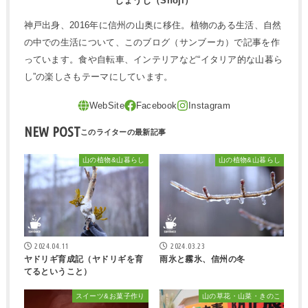
しょうじ（Shoji）
神戸出身、2016年に信州の山奥に移住。植物のある生活、自然
の中での生活について、このブログ（サンブーカ）で記事を作
っています。食や自転車、インテリアなど“イタリア的な山暮ら
し”の楽しさもテーマにしています。
NEW POST
山の植物&山暮らし
山の植物&山暮らし
2024.04.11
2024.03.23
ヤドリギ育成記（ヤドリギを育
雨氷と霧氷、信州の冬
てるということ）
スイーツ&お菓子作り
山の草花・山菜・きのこ