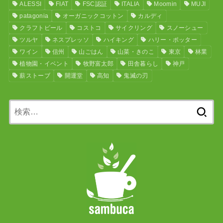
ALESSI
FIAT
FSC認証
ITALIA
Moomin
MUJI
patagonia
オーガニックコットン
カルディ
クラフトビール
コストコ
サイクリング
スノーシュー
ツルヤ
ネスプレッソ
ハイキング
ハリー・ポッター
ワイン
信州
山ごはん
山菜・きのこ
東京
林業
植物園・イベント
牧野富太郎
田舎暮らし
神戸
薪ストーブ
開運堂
高知
鬼滅の刃
検
索: