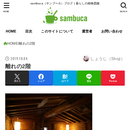
sambuca（サンブーカ）ブログ | 暮らしの植物図鑑
MENU
SEARCH
HOME
目次
このサイトについて
運営者
お問い合わせ
HOME
離れの2階
2019.10.04
しょうじ（Shoji）
離れの2階
ポスト
シェア
はてブ
送る
Pocket