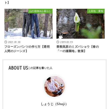
ト】
山の植物&山暮らし
上高地・乗鞍
2021.01.30
2019.05.19
フローズンパンツの作り方【透明
乗鞍高原のミズバショウ【春の
人間のジーンズ】
「一の瀬園地」散策】
ABOUT US
しょうじ（Shoji）