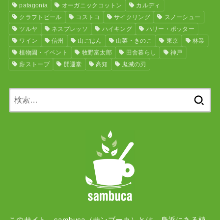
patagonia
オーガニックコットン
カルディ
クラフトビール
コストコ
サイクリング
スノーシュー
ツルヤ
ネスプレッソ
ハイキング
ハリー・ポッター
ワイン
信州
山ごはん
山菜・きのこ
東京
林業
植物園・イベント
牧野富太郎
田舎暮らし
神戸
薪ストーブ
開運堂
高知
鬼滅の刃
検
索:
このサイト、sambuca（サンブーカ）とは、身近にある植