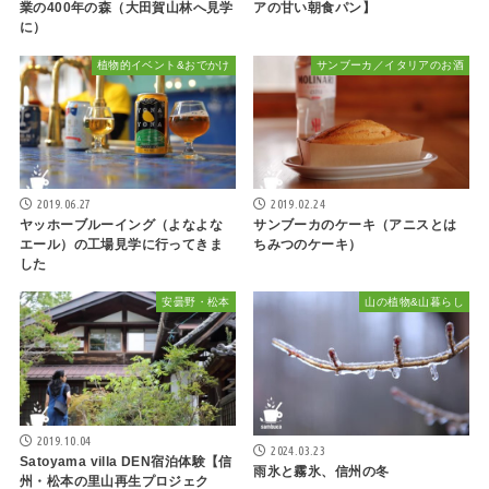
業の400年の森（大田賀山林へ見学
アの甘い朝食パン】
に）
植物的イベント&おでかけ
サンブーカ／イタリアのお酒
2019.06.27
2019.02.24
ヤッホーブルーイング（よなよな
サンブーカのケーキ（アニスとは
エール）の工場見学に行ってきま
ちみつのケーキ）
した
安曇野・松本
山の植物&山暮らし
2019.10.04
2024.03.23
Satoyama villa DEN宿泊体験【信
雨氷と霧氷、信州の冬
州・松本の里山再生プロジェク