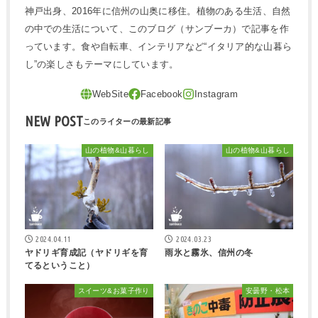
神戸出身、2016年に信州の山奥に移住。植物のある生活、自然
の中での生活について、このブログ（サンブーカ）で記事を作
っています。食や自転車、インテリアなど“イタリア的な山暮ら
し”の楽しさもテーマにしています。
NEW POST
山の植物&山暮らし
山の植物&山暮らし
2024.04.11
2024.03.23
ヤドリギ育成記（ヤドリギを育
雨氷と霧氷、信州の冬
てるということ）
スイーツ&お菓子作り
安曇野・松本