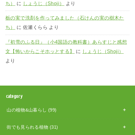
ち）
に
しょうじ（Shoji）
より
栃の実で洗剤を作ってみました（石けんの実の樹木た
ち）
に
佐瀬くらら
より
『初雪のふる日』（小4国語の教科書）あらすじと感想
文【怖いからこそホッとする】
に
しょうじ（Shoji）
より
category
山の植物&山暮らし
(99)
街でも見られる植物
(31)