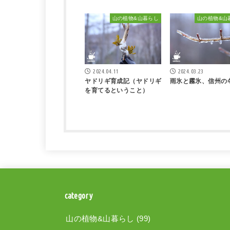
山の植物&山暮らし
山の植物&山
2024.04.11
2024.03.23
ヤドリギ育成記（ヤドリギ
雨氷と霧氷、信州の
を育てるということ）
category
山の植物&山暮らし
(99)