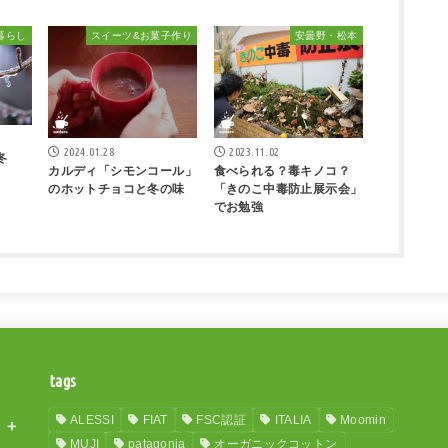
暮らし
スイーツ&お菓子作り
安曇野・松本
2024.01.28
2023.11.02
冬
カルディ「シモンコール」
食べられる？毒キノコ？
のホットチョコと冬の味
「きのこ中毒防止展示会」
でお勉強
tags
ALESSI
FIAT
FSC認証
ITALIA
Moomin
MUJI
patagonia
オーガニックコットン