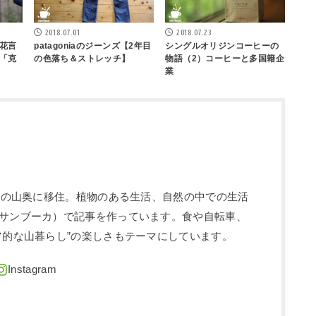
2018.07.01
2018.07.23
花言
patagoniaのジーンズ【2年目
シングルオリジンコーヒーの
「克
の色落ち＆ストレッチ】
物語（2）コーヒーと多国籍企
業
信州の山奥に移住。植物のある生活、自然の中での生活
サンブーカ）で記事を作っています。食や自転車、
ア的な山暮らし”の楽しさもテーマにしています。