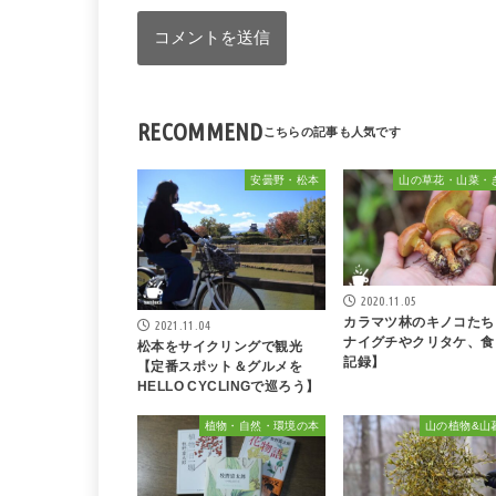
RECOMMEND
安曇野・松本
山の草花・山菜・
2020.11.05
カラマツ林のキノコたち
2021.11.04
ナイグチやクリタケ、食
松本をサイクリングで観光
記録】
【定番スポット＆グルメを
HELLO CYCLINGで巡ろう】
植物・自然・環境の本
山の植物&山