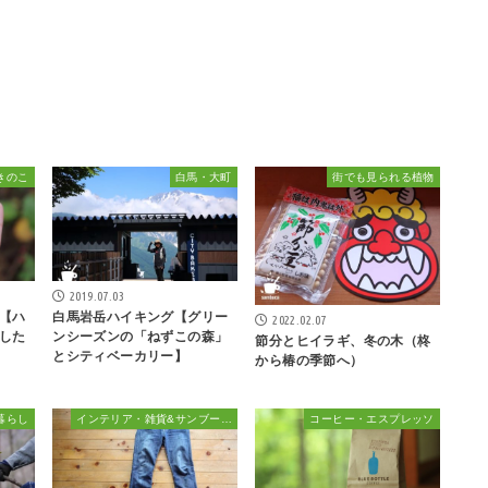
きのこ
白馬・大町
街でも見られる植物
2019.07.03
【ハ
白馬岩岳ハイキング【グリー
2022.02.07
した
ンシーズンの「ねずこの森」
節分とヒイラギ、冬の木（柊
とシティベーカリー】
から椿の季節へ）
暮らし
インテリア・雑貨&サンブーカ的おしゃれ
コーヒー・エスプレッソ