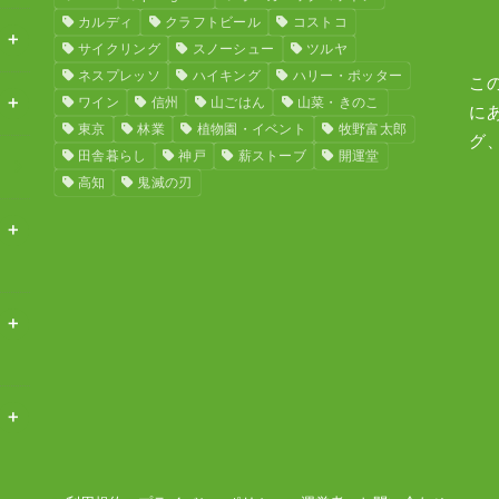
カルディ
クラフトビール
コストコ
サイクリング
スノーシュー
ツルヤ
ネスプレッソ
ハイキング
ハリー・ポッター
こ
ワイン
信州
山ごはん
山菜・きのこ
に
東京
林業
植物園・イベント
牧野富太郎
グ
田舎暮らし
神戸
薪ストーブ
開運堂
高知
鬼滅の刃