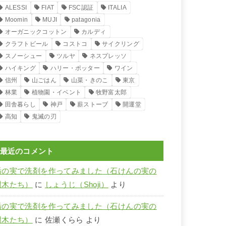
ALESSI
FIAT
FSC認証
ITALIA
Moomin
MUJI
patagonia
オーガニックコットン
カルディ
クラフトビール
コストコ
サイクリング
スノーシュー
ツルヤ
ネスプレッソ
ハイキング
ハリー・ポッター
ワイン
信州
山ごはん
山菜・きのこ
東京
林業
植物園・イベント
牧野富太郎
田舎暮らし
神戸
薪ストーブ
開運堂
高知
鬼滅の刃
最近のコメント
栃の実で洗剤を作ってみました（石けんの実の
樹木たち）
に
しょうじ（Shoji）
より
栃の実で洗剤を作ってみました（石けんの実の
樹木たち）
に
佐瀬くらら
より