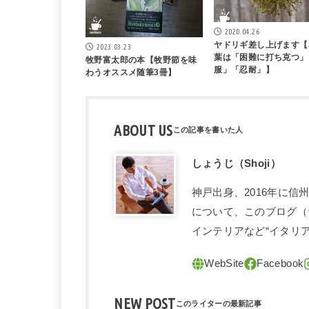
2020.04.26
ヤドリギ差し上げます【
2023.03.23
葉は「困難に打ち克つ」
牧野富太郎の本【牧野節を味
服」「忍耐」】
わうオススメ随筆3冊】
ABOUT US
しょうじ（Shoji）
神戸出身、2016年に
について、このブログ（
インテリアなど“イタリ
NEW POST