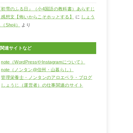
『初雪のふる日』（小4国語の教科書）あらすじ
と感想文【怖いからこそホッとする】
に
しょう
（Shoji）
より
関連サイトなど
・
note（WordPressやInstagramについて）
・
note（ノンタン@信州・山暮らし）
・
管理栄養士・ノンタンのアロエベラ・ブログ
・
しょうじ（運営者）の仕事関連のサイト