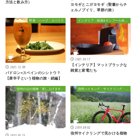
方法と飲み方）
ヨモギとニガヨモギ（聖書からチ
ェルノブイリ、草餅の旅）
野菜・ハーブ・スパイス
インテリア・雑貨&サンブーカ的おしゃれ
2021.03.17
【インテリア】マットブラックな
2021.12.09
雑貨と家電たち
パドロン=スペインのシシトウ？
【唐辛子という植物の旅・続編】
信州の山の植物「差し上げます」
信州ハイキング・サイクリング・植物散策&おでかけ
2019.09.02
信州サイクリングで見かける植物
2023.02.21