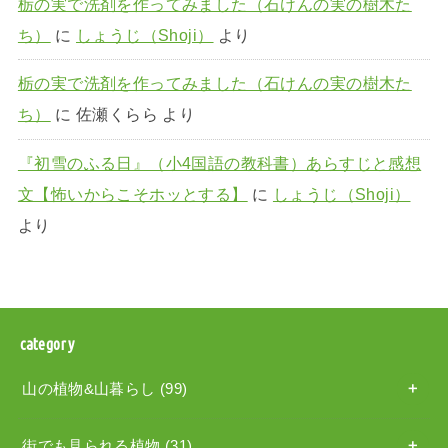
栃の実で洗剤を作ってみました（石けんの実の樹木た
ち）
に
しょうじ（Shoji）
より
栃の実で洗剤を作ってみました（石けんの実の樹木た
ち）
に
佐瀬くらら
より
『初雪のふる日』（小4国語の教科書）あらすじと感想
文【怖いからこそホッとする】
に
しょうじ（Shoji）
より
category
山の植物&山暮らし
(99)
街でも見られる植物
(31)