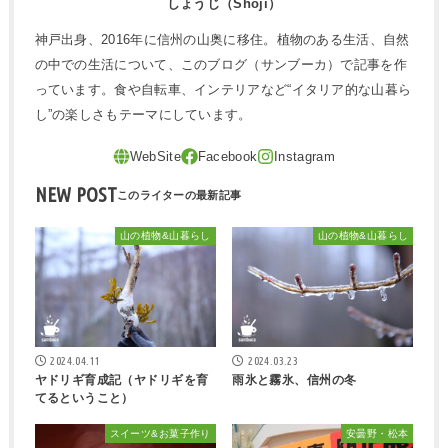
しょうじ（Shoji）
神戸出身、2016年に信州の山奥に移住。植物のある生活、自然
の中での生活について、このブログ（サンブーカ）で記事を作
っています。食や自転車、インテリアなど“イタリア的な山暮ら
し”の楽しさもテーマにしています。
NEW POST
山の植物&山暮らし
山の植物&山暮らし
2024.04.11
2024.03.23
ヤドリギ育成記（ヤドリギを育
雨氷と霧氷、信州の冬
てるということ）
スイーツ&お菓子作り
安曇野・松本