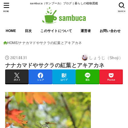
sambuca（サンブーカ）ブログ | 暮らしの植物図鑑
MENU
SEARCH
HOME
目次
このサイトについて
運営者
お問い合わせ
HOME
ナナカマドやサクラの紅葉とアキアカネ
2021.08.31
しょうじ（Shoji）
ナナカマドやサクラの紅葉とアキアカネ
ポスト
シェア
はてブ
送る
Pocket