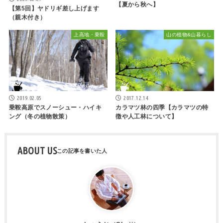
【夏から秋へ】
【第5回】ヤドリギ差し上げます
（親木付き）
上高地・乗鞍
山の植物&山暮らし
2019.02.05
2017.12.14
乗鞍高原でスノーシュー・ハイキ
カラマツ林の四季【カラマツの特
ング（冬の植物散策）
徴や人工林について】
ABOUT US