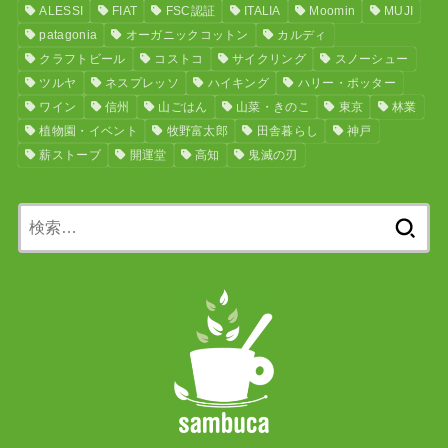
ALESSI
FIAT
FSC認証
ITALIA
Moomin
MUJI
patagonia
オーガニックコットン
カルディ
クラフトビール
コストコ
サイクリング
スノーシュー
ツルヤ
ネスプレッソ
ハイキング
ハリー・ポッター
ワイン
信州
山ごはん
山菜・きのこ
東京
林業
植物園・イベント
牧野富太郎
田舎暮らし
神戸
薪ストーブ
開運堂
高知
鬼滅の刃
検
索: