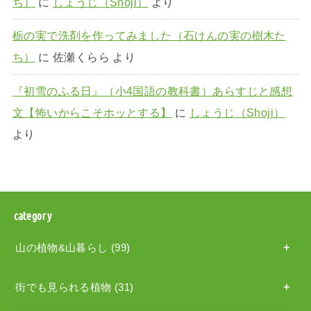
ち）
に
しょうじ（Shoji）
より
栃の実で洗剤を作ってみました（石けんの実の樹木た
ち）
に
佐瀬くらら
より
『初雪のふる日』（小4国語の教科書）あらすじと感想
文【怖いからこそホッとする】
に
しょうじ（Shoji）
より
category
山の植物&山暮らし
(99)
街でも見られる植物
(31)