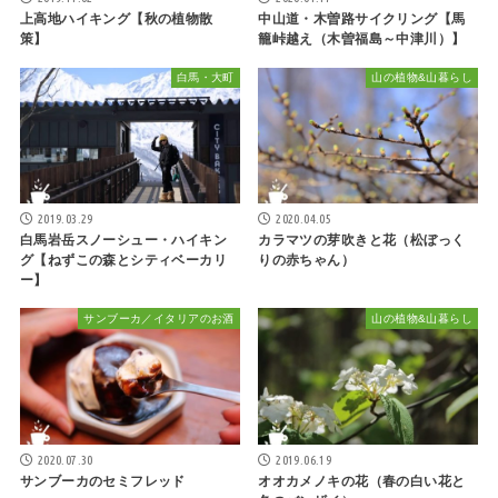
上高地ハイキング【秋の植物散
中山道・木曽路サイクリング【馬
策】
籠峠越え（木曽福島～中津川）】
白馬・大町
山の植物&山暮らし
2019.03.29
2020.04.05
白馬岩岳スノーシュー・ハイキン
カラマツの芽吹きと花（松ぼっく
グ【ねずこの森とシティベーカリ
りの赤ちゃん）
ー】
サンブーカ／イタリアのお酒
山の植物&山暮らし
2020.07.30
2019.06.19
サンブーカのセミフレッド
オオカメノキの花（春の白い花と