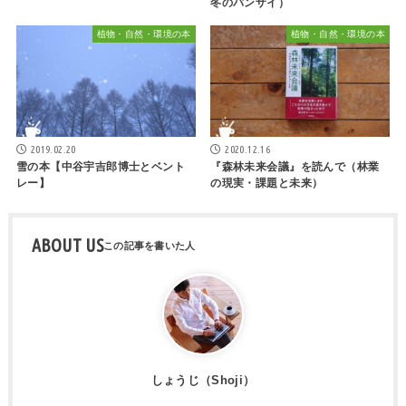
冬のバンザイ）
植物・自然・環境の本
植物・自然・環境の本
2019.02.20
2020.12.16
雪の本【中谷宇吉郎博士とベント
『森林未来会議』を読んで（林業
レー】
の現実・課題と未来）
ABOUT US
しょうじ（Shoji）