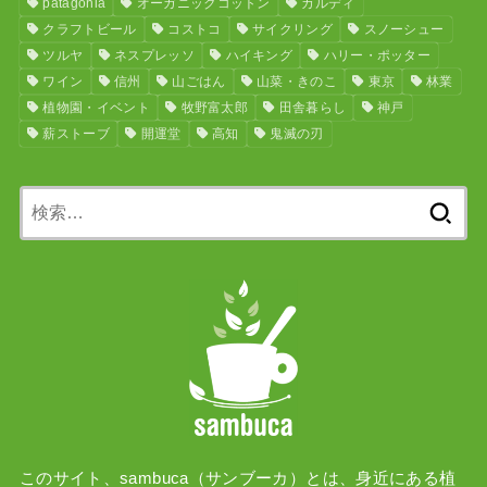
patagonia
オーガニックコットン
カルディ
クラフトビール
コストコ
サイクリング
スノーシュー
ツルヤ
ネスプレッソ
ハイキング
ハリー・ポッター
ワイン
信州
山ごはん
山菜・きのこ
東京
林業
植物園・イベント
牧野富太郎
田舎暮らし
神戸
薪ストーブ
開運堂
高知
鬼滅の刃
検
索:
このサイト、sambuca（サンブーカ）とは、身近にある植