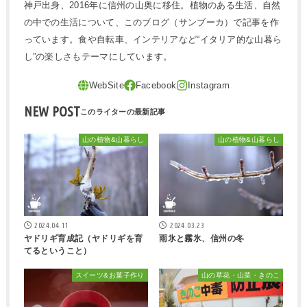
神戸出身、2016年に信州の山奥に移住。植物のある生活、自然
の中での生活について、このブログ（サンブーカ）で記事を作
っています。食や自転車、インテリアなど“イタリア的な山暮ら
し”の楽しさもテーマにしています。
NEW POST
山の植物&山暮らし
山の植物&山暮らし
2024.04.11
2024.03.23
ヤドリギ育成記（ヤドリギを育
雨氷と霧氷、信州の冬
てるということ）
スイーツ&お菓子作り
山の草花・山菜・きのこ