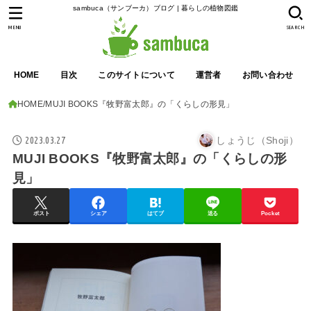
sambuca（サンブーカ）ブログ | 暮らしの植物図鑑
MENU
SEARCH
HOME
目次
このサイトについて
運営者
お問い合わせ
HOME
MUJI BOOKS『牧野富太郎』の「くらしの形見」
2023.03.27
しょうじ（Shoji）
MUJI BOOKS『牧野富太郎』の「くらしの形
見」
ポスト
シェア
はてブ
送る
Pocket