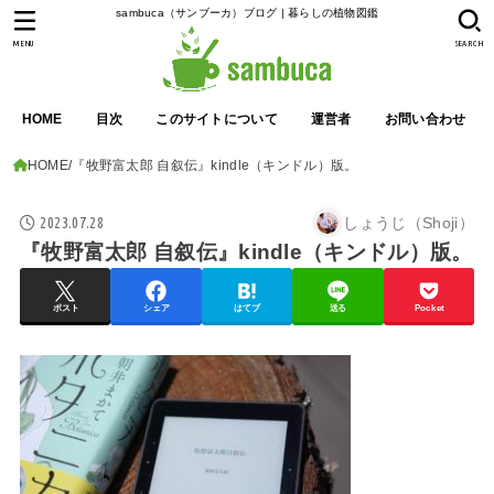
sambuca（サンブーカ）ブログ | 暮らしの植物図鑑
MENU
SEARCH
HOME
目次
このサイトについて
運営者
お問い合わせ
HOME
『牧野富太郎 自叙伝』kindle（キンドル）版。
2023.07.28
しょうじ（Shoji）
『牧野富太郎 自叙伝』kindle（キンドル）版。
ポスト
シェア
はてブ
送る
Pocket