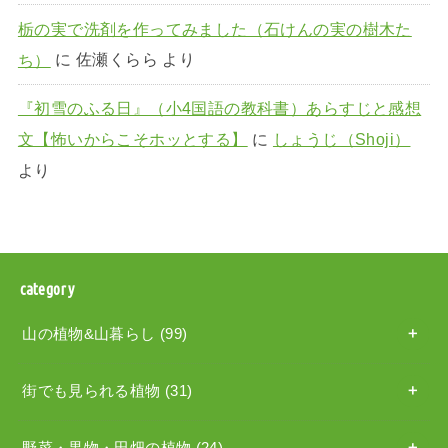
栃の実で洗剤を作ってみました（石けんの実の樹木た
ち）
に
佐瀬くらら
より
『初雪のふる日』（小4国語の教科書）あらすじと感想
文【怖いからこそホッとする】
に
しょうじ（Shoji）
より
category
山の植物&山暮らし
(99)
街でも見られる植物
(31)