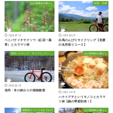
山の植物&山暮らし
白馬・大町
2020.07.13
2019.06.29
ベニバナイチヤクソウ（紅花一薬
白馬のんびりサイクリング【初夏
草）とカラマツ林
の名所巡りコース】
信州ハイキング・サイクリング・植物散策&おでかけ
山の植物&山暮らし
2020.02.29
信州・冬の終わりの植物散策
2022.10.18
ハナイグチというキノコとカラマ
ツ林【鍋の季節到来！】
植物的イベント&おでかけ
山の植物&山暮らし