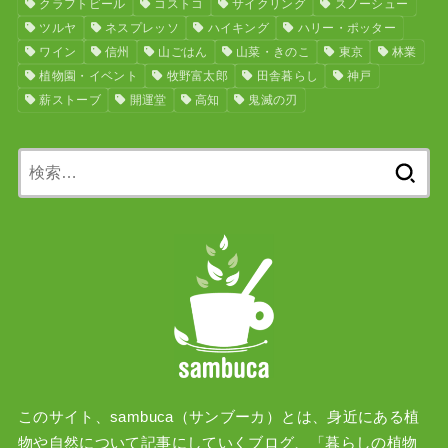
クラフトビール
コストコ
サイクリング
スノーシュー
ツルヤ
ネスプレッソ
ハイキング
ハリー・ポッター
ワイン
信州
山ごはん
山菜・きのこ
東京
林業
植物園・イベント
牧野富太郎
田舎暮らし
神戸
薪ストーブ
開運堂
高知
鬼滅の刃
検
索:
このサイト、sambuca（サンブーカ）とは、身近にある植
物や自然について記事にしていくブログ、「暮らしの植物