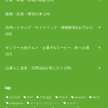
野菜・果物・田畑の植物
(24)
植物・自然・環境の本
(14)
信州ハイキング・サイクリング・植物散策&おでかけ
(69)
サンブーカ的グルメ・お菓子&コーヒー、時々お酒
(57)
山暮らし道具・日用品&お気に入り
(33)
tags
ALESSI
FIAT
FSC認証
ITALIA
Moomin
MUJI
patagonia
オーガニックコットン
カルディ