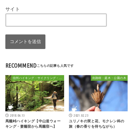
サイト
RECOMMEND
信州ハイキング・サイクリング・植物散策&おでかけ
街路樹・庭木・公園の木
2018.06.13
2021.02.23
馬籠峠ハイキング【中山道ウォー
ユリノキの実と花、モクレン科の
キング・妻籠宿から馬籠宿へ】
旅（春の香りを待ちながら）