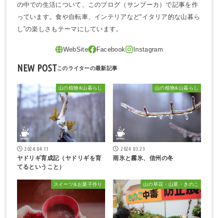
の中での生活について、このブログ（サンブーカ）で記事を作
っています。食や自転車、インテリアなど“イタリア的な山暮ら
し”の楽しさもテーマにしています。
NEW POST
山の植物&山暮らし
山の植物&山暮らし
2024.04.11
2024.03.23
ヤドリギ育成記（ヤドリギを育
雨氷と霧氷、信州の冬
てるということ）
スイーツ&お菓子作り
山の草花・山菜・きのこ