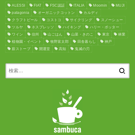
ALESSI
FIAT
FSC認証
ITALIA
Moomin
MUJI
patagonia
オーガニックコットン
カルディ
クラフトビール
コストコ
サイクリング
スノーシュー
ツルヤ
ネスプレッソ
ハイキング
ハリー・ポッター
ワイン
信州
山ごはん
山菜・きのこ
東京
林業
植物園・イベント
牧野富太郎
田舎暮らし
神戸
薪ストーブ
開運堂
高知
鬼滅の刃
検
索: