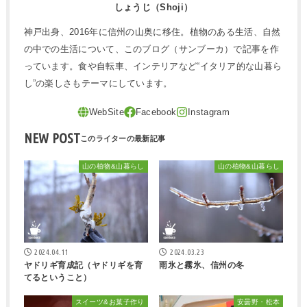
しょうじ（Shoji）
神戸出身、2016年に信州の山奥に移住。植物のある生活、自然
の中での生活について、このブログ（サンブーカ）で記事を作
っています。食や自転車、インテリアなど“イタリア的な山暮ら
し”の楽しさもテーマにしています。
NEW POST
山の植物&山暮らし
山の植物&山暮らし
2024.04.11
2024.03.23
ヤドリギ育成記（ヤドリギを育
雨氷と霧氷、信州の冬
てるということ）
スイーツ&お菓子作り
安曇野・松本