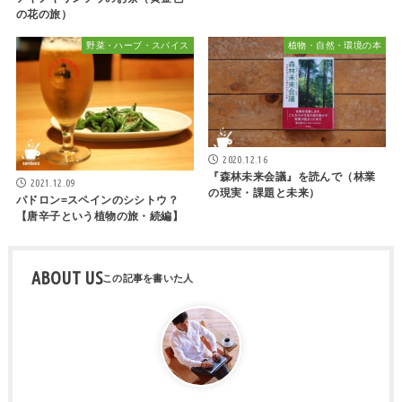
の花の旅）
野菜・ハーブ・スパイス
植物・自然・環境の本
2020.12.16
『森林未来会議』を読んで（林業
2021.12.09
の現実・課題と未来）
パドロン=スペインのシシトウ？
【唐辛子という植物の旅・続編】
ABOUT US