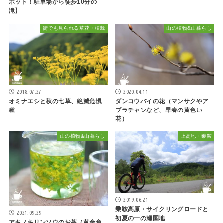
ポット！駐車場から徒歩10分の
滝】
街でも見られる草花・植栽
山の植物&山暮らし
2018.07.27
2020.04.11
オミナエシと秋の七草、絶滅危惧
ダンコウバイの花（マンサクやア
種
ブラチャンなど、早春の黄色い
花）
山の植物&山暮らし
上高地・乗鞍
2019.06.21
乗鞍高原・サイクリングロードと
2021.09.29
初夏の一の瀬園地
アキノキリンソウのお茶（黄金色