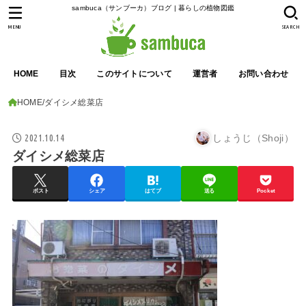
sambuca（サンブーカ）ブログ | 暮らしの植物図鑑
MENU
SEARCH
HOME
目次
このサイトについて
運営者
お問い合わせ
HOME
ダイシメ総菜店
2021.10.14
しょうじ（Shoji）
ダイシメ総菜店
ポスト
シェア
はてブ
送る
Pocket