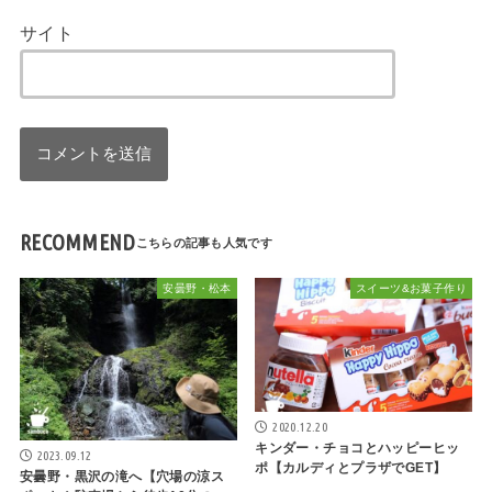
サイト
RECOMMEND
安曇野・松本
スイーツ&お菓子作り
2020.12.20
キンダー・チョコとハッピーヒッ
2023.09.12
ポ【カルディとプラザでGET】
安曇野・黒沢の滝へ【穴場の涼ス