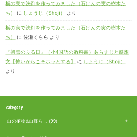
栃の実で洗剤を作ってみました（石けんの実の樹木た
ち）
に
しょうじ（Shoji）
より
栃の実で洗剤を作ってみました（石けんの実の樹木た
ち）
に
佐瀬くらら
より
『初雪のふる日』（小4国語の教科書）あらすじと感想
文【怖いからこそホッとする】
に
しょうじ（Shoji）
より
category
山の植物&山暮らし
(99)